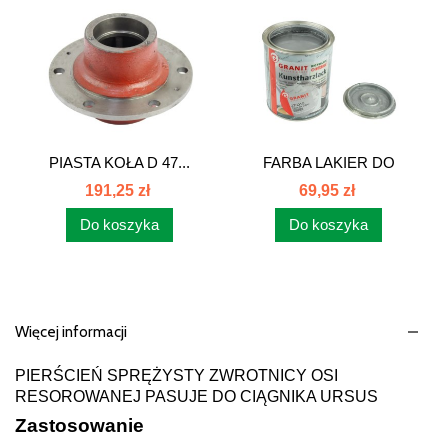
PIASTA KOŁA D 47...
FARBA LAKIER DO
CIĄGNIKA...
191,25 zł
69,95 zł
Do koszyka
Do koszyka
Więcej informacji
PIERŚCIEŃ SPRĘŻYSTY ZWROTNICY OSI
RESOROWANEJ PASUJE DO CIĄGNIKA URSUS
Zastosowanie