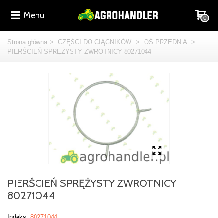
Menu
0
Strona główna
>
CZĘŚCI DO CIĄGNIKÓW
>
OŚ PRZEDNIA
>
PIERŚCIEŃ SPRĘŻYSTY ZWROTNICY 80271044
PIERŚCIEŃ SPRĘŻYSTY ZWROTNICY
80271044
Indeks:
80271044