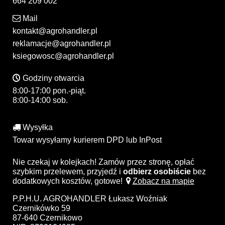
664 209 002
Mail
kontakt@agrohandler.pl
reklamacje@agrohandler.pl
ksiegowosc@agrohandler.pl
Godziny otwarcia
8:00-17:00 pon.-piąt.
8:00-14:00 sob.
Wysyłka
Towar wysyłamy kurierem DPD lub InPost
Nie czekaj w kolejkach! Zamów przez stronę, opłać
szybkim przelewem, przyjedź i
odbierz osobiście
bez
dodatkowych kosztów, gotowe!
Zobacz na mapie
P.P.H.U. AGROHANDLER Łukasz Woźniak
Czernikówko 59
87-640 Czernikowo