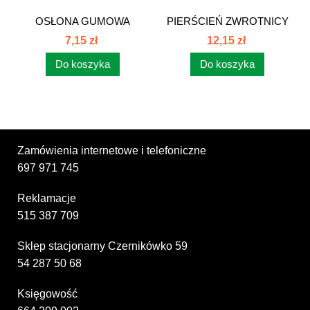
OSŁONA GUMOWA
PIERŚCIEŃ ZWROTNICY
ZWROTNICY...
C385 80271014
7,15 zł
12,15 zł
Do koszyka
Do koszyka
Zamówienia internetowe i telefoniczne
697 971 745
Reklamacje
515 387 709
Sklep stacjonarny Czernikówko 59
54 287 50 68
Księgowość