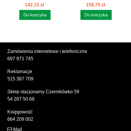
CYL 89450989
89450002
142,15 zł
159,75 zł
Do koszyka
Do koszyka
Zamówienia internetowe i telefoniczne
697 971 745
Reklamacje
515 387 709
Sklep stacjonarny Czernikówko 59
54 287 50 68
Księgowość
664 209 002
Mail