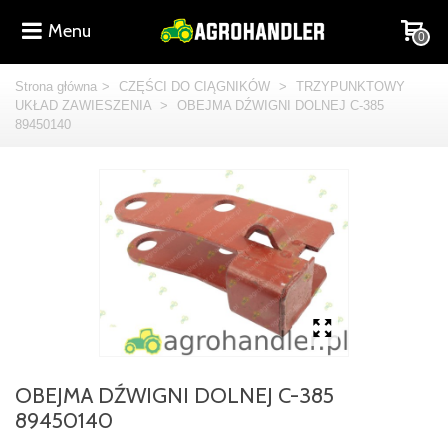
Menu
0
Strona główna
>
CZĘŚCI DO CIĄGNIKÓW
>
TRZYPUNKTOWY
UKŁAD ZAWIESZENIA
>
OBEJMA DŹWIGNI DOLNEJ C-385
89450140
OBEJMA DŹWIGNI DOLNEJ C-385
89450140