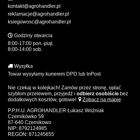
kontakt@agrohandler.pl
reklamacje@agrohandler.pl
ksiegowosc@agrohandler.pl
Godziny otwarcia
8:00-17:00 pon.-piąt.
8:00-14:00 sob.
Wysyłka
Towar wysyłamy kurierem DPD lub InPost
Nie czekaj w kolejkach! Zamów przez stronę, opłać
szybkim przelewem, przyjedź i
odbierz osobiście
bez
dodatkowych kosztów, gotowe!
Zobacz na mapie
P.P.H.U. AGROHANDLER Łukasz Woźniak
Czernikówko 59
87-640 Czernikowo
NIP: 8792124985
REGON: 871245655