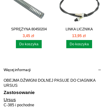
SPRĘŻYNA 80450204
LINKA LICZNIKA
MOTOGODZIN 4 CYL....
3,45 zł
13,95 zł
Do koszyka
Do koszyka
Więcej informacji
OBEJMA DŹWIGNI DOLNEJ PASUJE DO CIAGNIKA
URSUS
Zastosowanie
Ursus
C-385 i pochodne