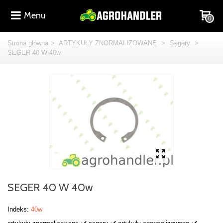
Menu
0
Strona główna
>
ARTYKUŁY ZNORMALIZOWANE
>
Segery
>
SEGER 40 W 40w
SEGER 40 W 40w
Indeks:
40w