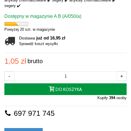
artykuły znormalizowane ✔️ segery ✔️ artykuły znormalizowane ✔️
segery ✔️
Dostępny w magazynie A B (A/050/a)
Powyżej 20 szt. w magazynie
już od 16,95 zł
Dostawa
Sprawdź koszt wysyłki
1,05 zł
brutto
-
+
DO KOSZYKA
Kupiły
394
osoby
697 971 745