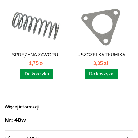
SPRĘŻYNA ZAWORU...
USZCZELKA TŁUMIKA
C385 80005094
1,75 zł
3,35 zł
Do koszyka
Do koszyka
Więcej informacji
Nr: 40w