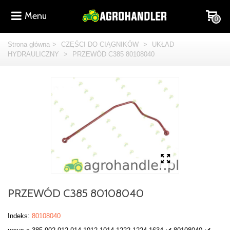
Menu
0
Strona główna
>
CZĘŚCI DO CIĄGNIKÓW
>
UKŁAD
HYDRAULICZNY
>
PRZEWÓD C385 80108040
PRZEWÓD C385 80108040
Indeks:
80108040