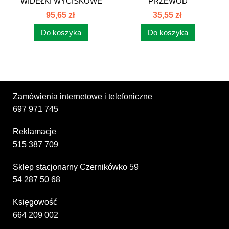
WIDEŁKI WYCISKOWE
PRZEWÓD
C385 80108004
SMAROWANIA
95,65 zł
35,55 zł
ŁOŻ.C385...
Do koszyka
Do koszyka
Zamówienia internetowe i telefoniczne
697 971 745
Reklamacje
515 387 709
Sklep stacjonarny Czernikówko 59
54 287 50 68
Księgowość
664 209 002