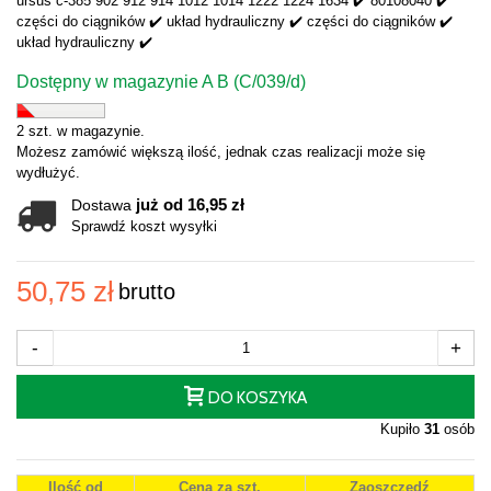
ursus c-385 902 912 914 1012 1014 1222 1224 1634 ✔️ 80108040 ✔️
części do ciągników ✔️ układ hydrauliczny ✔️ części do ciągników ✔️
układ hydrauliczny ✔️
Dostępny w magazynie A B (C/039/d)
2 szt. w magazynie.
Możesz zamówić większą ilość, jednak czas realizacji może się
wydłużyć.
już od 16,95 zł
Dostawa
Sprawdź koszt wysyłki
50,75 zł
brutto
-
+
DO KOSZYKA
Kupiło
31
osób
Ilość od
Cena za szt.
Zaoszczędź