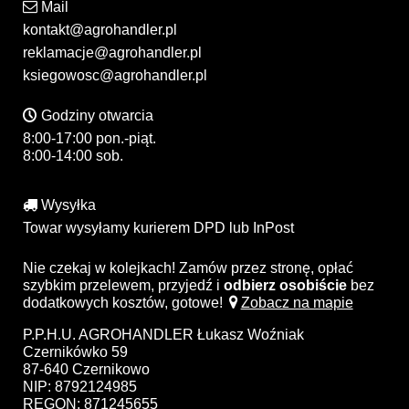
Mail
kontakt@agrohandler.pl
reklamacje@agrohandler.pl
ksiegowosc@agrohandler.pl
Godziny otwarcia
8:00-17:00 pon.-piąt.
8:00-14:00 sob.
Wysyłka
Towar wysyłamy kurierem DPD lub InPost
Nie czekaj w kolejkach! Zamów przez stronę, opłać
szybkim przelewem, przyjedź i
odbierz osobiście
bez
dodatkowych kosztów, gotowe!
Zobacz na mapie
P.P.H.U. AGROHANDLER Łukasz Woźniak
Czernikówko 59
87-640 Czernikowo
NIP: 8792124985
REGON: 871245655