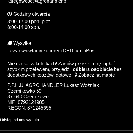
ksiegowosc@agrohandler.pl
Godziny otwarcia
8:00-17:00 pon.-piąt.
8:00-14:00 sob.
Wysyłka
Towar wysyłamy kurierem DPD lub InPost
Nie czekaj w kolejkach! Zamów przez stronę, opłać
szybkim przelewem, przyjedź i
odbierz osobiście
bez
dodatkowych kosztów, gotowe!
Zobacz na mapie
P.P.H.U. AGROHANDLER Łukasz Woźniak
Czernikówko 59
87-640 Czernikowo
NIP: 8792124985
REGON: 871245655
Odstąp od umowy tutaj