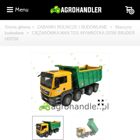
Menu
0
Strona główna
>
ZABAWKI ROLNICZE I BUDOWLANE
>
Maszyny
budowlane
>
CIĘŻARÓWKA MAN TGS WYWROTKA 03766 BRUDER
U03766