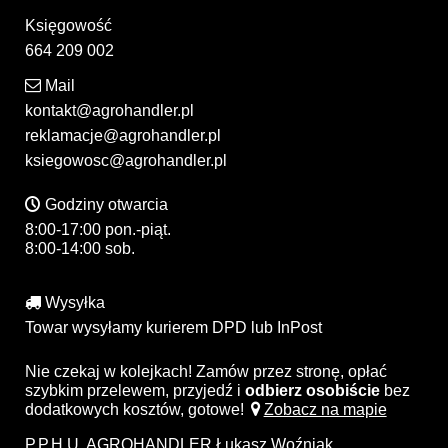
Księgowość
664 209 002
Mail
kontakt@agrohandler.pl
reklamacje@agrohandler.pl
ksiegowosc@agrohandler.pl
Godziny otwarcia
8:00-17:00 pon.-piąt.
8:00-14:00 sob.
Wysyłka
Towar wysyłamy kurierem DPD lub InPost
Nie czekaj w kolejkach! Zamów przez stronę, opłać
szybkim przelewem, przyjedź i
odbierz osobiście
bez
dodatkowych kosztów, gotowe!
Zobacz na mapie
P.P.H.U. AGROHANDLER Łukasz Woźniak