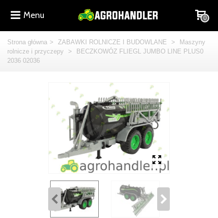
Menu
0
Strona główna
>
ZABAWKI ROLNICZE I BUDOWLANE
>
Maszyny
rolnicze i przyczepy
>
BECZKOWÓZ FLIEGL JUMBO LINE PLUS0
2036 02036