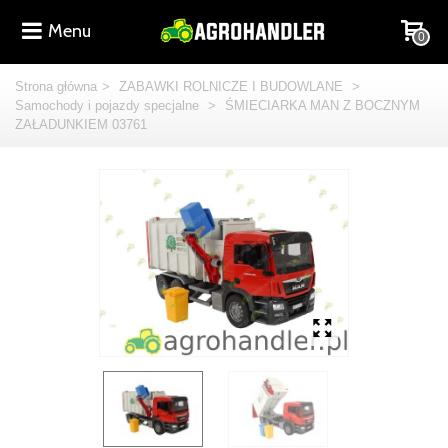
Menu
0
Strona główna
>
ZABAWKI ROLNICZE I BUDOWLANE
>
Samochody i pojazdy specjalne
>
ŚMIECIARKA MAN Z BOCZNYM
ZAŁADUNKIEM 03761