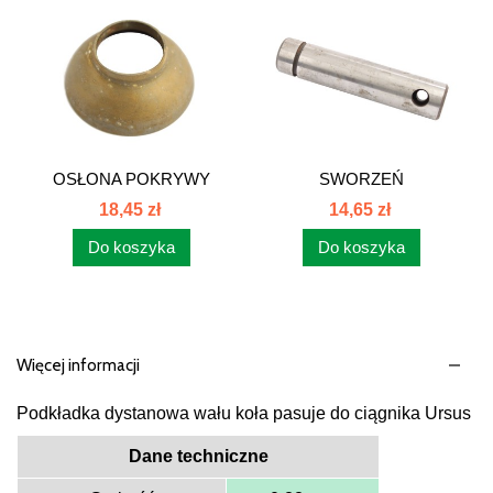
OSŁONA POKRYWY
SWORZEŃ
SKRZYNI...
PRZEKŁ.NAPEDU...
18,45 zł
14,65 zł
Do koszyka
Do koszyka
Więcej informacji
Podkładka dystanowa wału koła pasuje do ciągnika Ursus
Dane techniczne