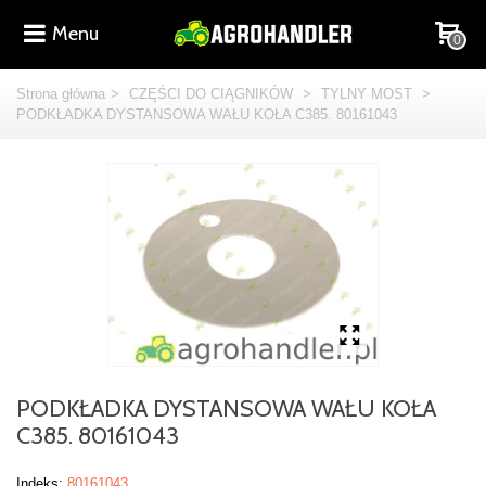
Menu
0
Strona główna
>
CZĘŚCI DO CIĄGNIKÓW
>
TYLNY MOST
>
PODKŁADKA DYSTANSOWA WAŁU KOŁA C385. 80161043
PODKŁADKA DYSTANSOWA WAŁU KOŁA
C385. 80161043
Indeks:
80161043