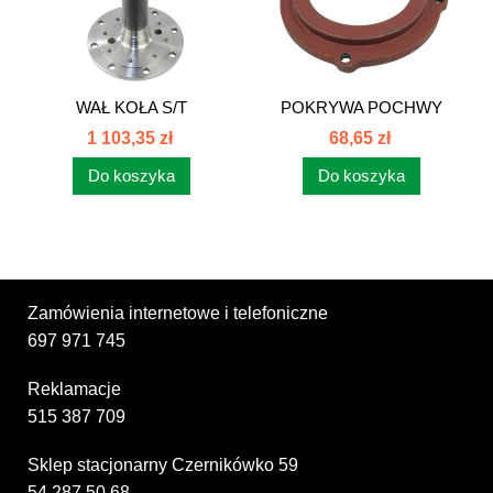
WAŁ KOŁA S/T
POKRYWA POCHWY
USZCZELNIACZ...
ZWOLNICY NA...
1 103,35 zł
68,65 zł
Do koszyka
Do koszyka
Zamówienia internetowe i telefoniczne
697 971 745
Reklamacje
515 387 709
Sklep stacjonarny Czernikówko 59
54 287 50 68