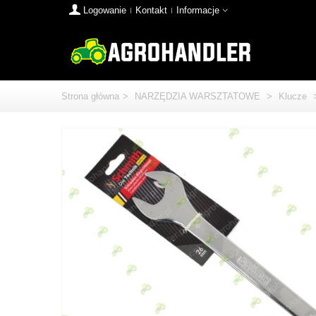
Logowanie
Kontakt
Informacje
Strona główna
>
NARZĘDZIA WARSZTATOWE
>
Klucze