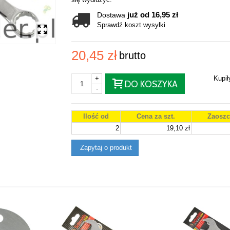
już od 16,95 zł
Dostawa
Sprawdź koszt wysyłki
20,45 zł
brutto
+
Kupi
DO KOSZYKA
-
Ilość od
Cena za szt.
Zaoszc
2
19,10 zł
Zapytaj o produkt