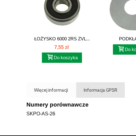
ŁOŻYSKO 6000 2RS ZVL...
PODKŁ
DYSTANS
7,55 zł
Do k
Do koszyka
Więcej informacji
Informacja GPSR
Numery porównawcze
SKPO-AS-26