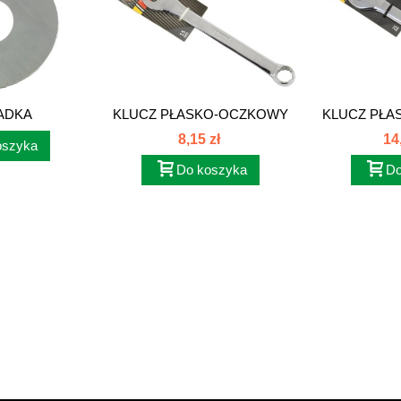
ADKA
KLUCZ PŁASKO-OCZKOWY
KLUCZ PŁ
OWA...
15mm...
21
8,15 zł
14
oszyka
Do koszyka
Do