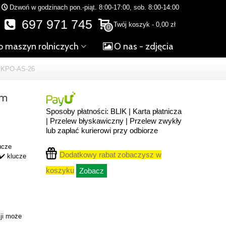
Dzwoń w godzinach pon.-piąt. 8:00-17:00, sob. 8:00-14:00
697 971 745
Twój koszyk
-
0,00 zł
0
o maszyn rolniczych
O nas - zdjęcia
KPO-AS-26
mm
Sposoby płatności: BLIK | Karta płatnicza
| Przelew błyskawiczny | Przelew zwykły
lub zapłać kurierowi przy odbiorze
ucze
Dodatkowy rabat zobaczysz w
✔️ klucze
koszyku
Zobacz
ji może