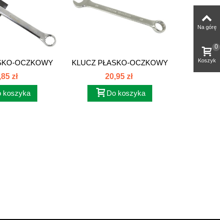
Na górę
0
Koszyk
ASKO-OCZKOWY
KLUCZ PŁASKO-OCZKOWY
KLUCZ 
mm...
25mm...
,85 zł
20,95 zł
 koszyka
Do koszyka