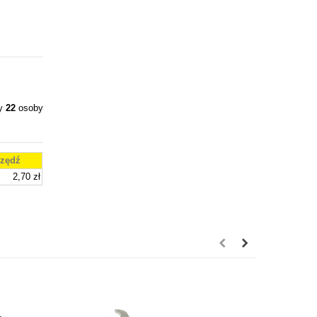
ły
22
osoby
zędź
2,70 zł