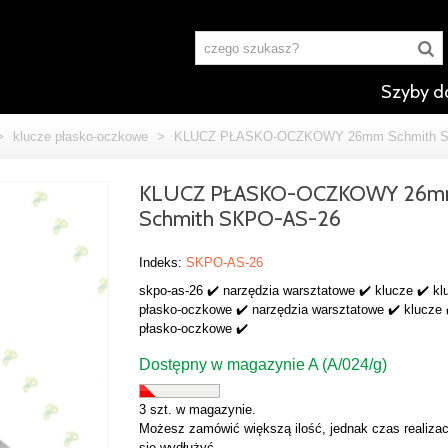
Szyby d
>
klucze płasko-oczkowe
>
KLUCZ PŁASKO-OCZKOWY 26mm Schmith S
KLUCZ PŁASKO-OCZKOWY 26
Schmith SKPO-AS-26
Indeks:
SKPO-AS-26
skpo-as-26 ✔️ narzędzia warsztatowe ✔️ klucze ✔️ kl
płasko-oczkowe ✔️ narzędzia warsztatowe ✔️ klucze 
płasko-oczkowe ✔️
Dostępny w magazynie A (A/024/g)
3 szt. w magazynie.
Możesz zamówić większą ilość, jednak czas realizac
się wydłużyć.