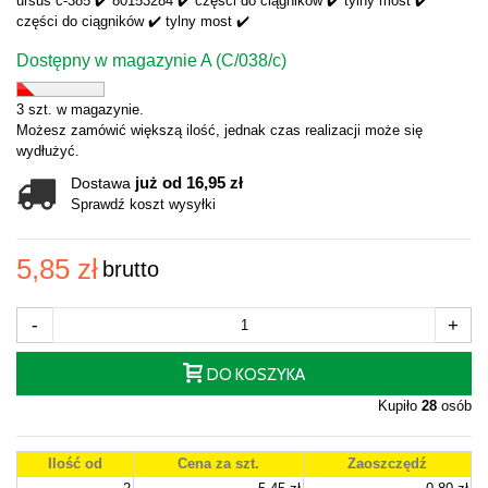
ursus c-385 ✔️ 80153284 ✔️ części do ciągników ✔️ tylny most ✔️
części do ciągników ✔️ tylny most ✔️
Dostępny w magazynie A (C/038/c)
3 szt. w magazynie.
Możesz zamówić większą ilość, jednak czas realizacji może się
wydłużyć.
już od 16,95 zł
Dostawa
Sprawdź koszt wysyłki
5,85 zł
brutto
-
+
DO KOSZYKA
Kupiło
28
osób
Ilość od
Cena za szt.
Zaoszczędź