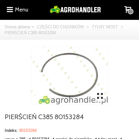
Menu
0
Strona główna
>
CZĘŚCI DO CIĄGNIKÓW
>
TYLNY MOST
>
PIERŚCIEŃ C385 80153284
PIERŚCIEŃ C385 80153284
Indeks:
80153284