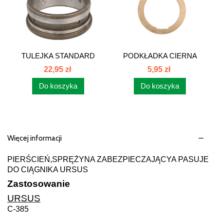
TULEJKA STANDARD
PODKŁADKA CIERNA
80153051
385 80126016
22,95 zł
5,95 zł
Do koszyka
Do koszyka
Więcej informacji
PIERŚCIEŃ,SPRĘŻYNA ZABEZPIECZAJĄCYA PASUJE
DO CIĄGNIKA URSUS
Zastosowanie
URSUS
C-385