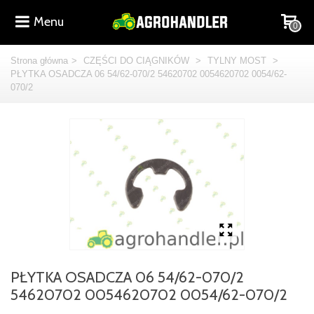
Menu
0
Strona główna
>
CZĘŚCI DO CIĄGNIKÓW
>
TYLNY MOST
>
PŁYTKA OSADCZA 06 54/62-070/2 54620702 0054620702 0054/62-
070/2
PŁYTKA OSADCZA 06 54/62-070/2
54620702 0054620702 0054/62-070/2