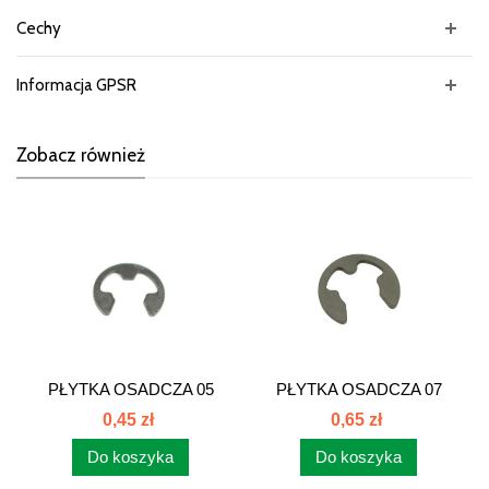
Cechy
Informacja GPSR
Zobacz również
PŁYTKA OSADCZA 05
PŁYTKA OSADCZA 07
54/62-070/1...
54/62-070/3...
0,45 zł
0,65 zł
Do koszyka
Do koszyka