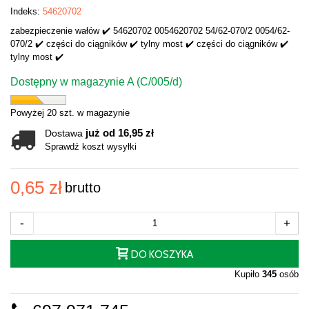
Indeks:
54620702
zabezpieczenie wałów ✔️ 54620702 0054620702 54/62-070/2 0054/62-
070/2 ✔️ części do ciągników ✔️ tylny most ✔️ części do ciągników ✔️
tylny most ✔️
Dostępny w magazynie A (C/005/d)
Powyżej 20 szt. w magazynie
już od 16,95 zł
Dostawa
Sprawdź koszt wysyłki
0,65 zł
brutto
-
+
DO KOSZYKA
Kupiło
345
osób