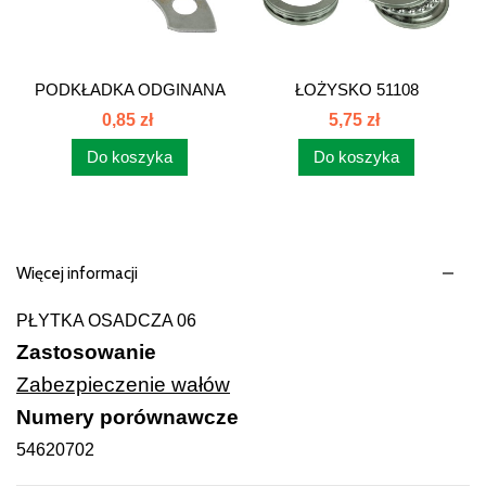
PODKŁADKA ODGINANA
ŁOŻYSKO 51108
POMPY...
0,85 zł
5,75 zł
Do koszyka
Do koszyka
Więcej informacji
PŁYTKA OSADCZA 06
Zastosowanie
Zabezpieczenie wałów
Numery porównawcze
54620702