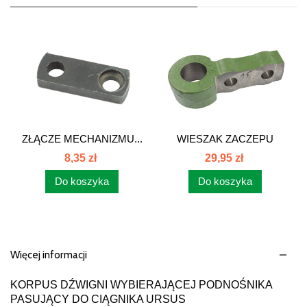
ZŁĄCZE MECHANIZMU...
WIESZAK ZACZEPU
POLOWEGO C-360...
8,35 zł
29,95 zł
Do koszyka
Do koszyka
Więcej informacji
KORPUS DŹWIGNI WYBIERAJĄCEJ PODNOŚNIKA
PASUJĄCY DO CIĄGNIKA URSUS