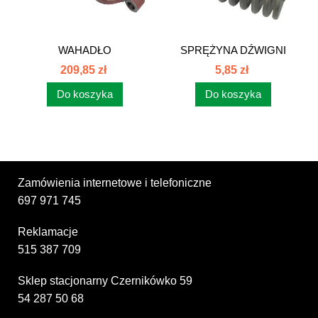
WAHADŁO
SPRĘŻYNA DŹWIGNI
MECHANIZMU
MECHANIZMU...
209,85 zł
5,85 zł
PODNOŚNIKA...
Do koszyka
Do koszyka
Zamówienia internetowe i telefoniczne
697 971 745
Reklamacje
515 387 709
Sklep stacjonarny Czernikówko 59
54 287 50 68