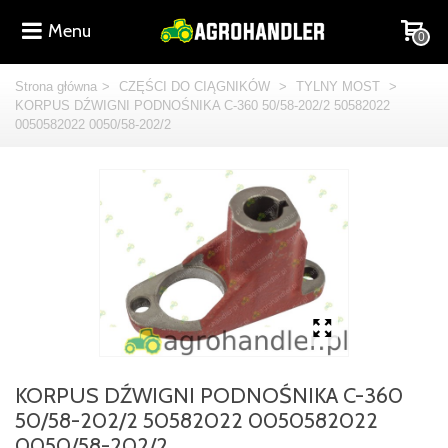
Menu
0
Strona główna
>
CZĘŚCI DO CIĄGNIKÓW
>
TYLNY MOST
>
KORPUS DŹWIGNI PODNOŚNIKA C-360 50/58-202/2 50582022
0050582022 0050/58-202/2
KORPUS DŹWIGNI PODNOŚNIKA C-360
50/58-202/2 50582022 0050582022
0050/58-202/2