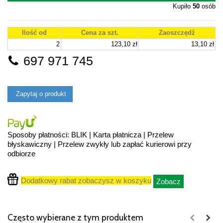
Kupiło
50
osób
Ilość od
Cena za szt.
Zaoszczędź
2
123,10 zł
13,10 zł
697 971 745
Zapytaj o produkt
Sposoby płatności: BLIK | Karta płatnicza | Przelew
błyskawiczny | Przelew zwykły lub zapłać kurierowi przy
odbiorze
Dodatkowy rabat zobaczysz w koszyku
Zobacz
Często wybierane z tym produktem