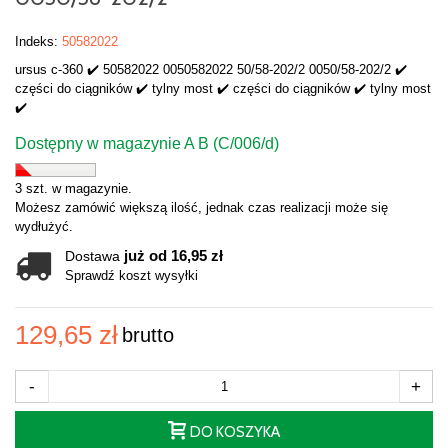
Indeks:
50582022
ursus c-360 ✔️ 50582022 0050582022 50/58-202/2 0050/58-202/2 ✔️
części do ciągników ✔️ tylny most ✔️ części do ciągników ✔️ tylny most
✔️
Dostępny w magazynie A B (C/006/d)
3 szt. w magazynie.
Możesz zamówić większą ilość, jednak czas realizacji może się
wydłużyć.
już od 16,95 zł
Dostawa
Sprawdź koszt wysyłki
129,65 zł
brutto
-
+
DO KOSZYKA