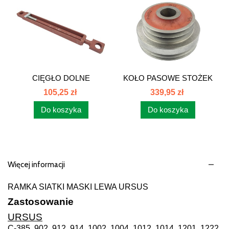
CIĘGŁO DOLNE
KOŁO PASOWE STOŻEK
ZACZEPU...
FI...
105,25 zł
339,95 zł
Do koszyka
Do koszyka
Więcej informacji
RAMKA SIATKI MASKI LEWA URSUS
Zastosowanie
URSUS
C-385, 902, 912, 914, 1002, 1004, 1012, 1014, 1201, 1222,