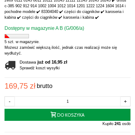
zetor 8111 8145 8011 10111 10145 12111 12145 16145 16245 ✔️ ursus
c-385 902 912 914 1002 1004 1012 1014 1201 1222 1224 1604 1614 i
pochodne modele ✔️ 83304040 ✔️ części do ciągników ✔️ karoseria i
kabina ✔️ części do ciągników ✔️ karoseria i kabina ✔️
Dostępny w magazynie A B (G/006/a)
5 szt. w magazynie.
Możesz zamówić większą ilość, jednak czas realizacji może się
wydłużyć.
już od 16,95 zł
Dostawa
Sprawdź koszt wysyłki
169,75 zł
brutto
-
+
DO KOSZYKA
Kupiło
241
osób