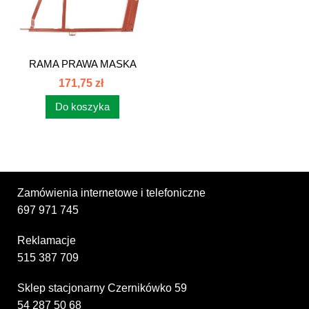
RAMA PRAWA MASKA
C385. 83304030
171,75 zł
Do koszyka
Zamówienia internetowe i telefoniczne
697 971 745
Reklamacje
515 387 709
Sklep stacjonarny Czernikówko 59
54 287 50 68