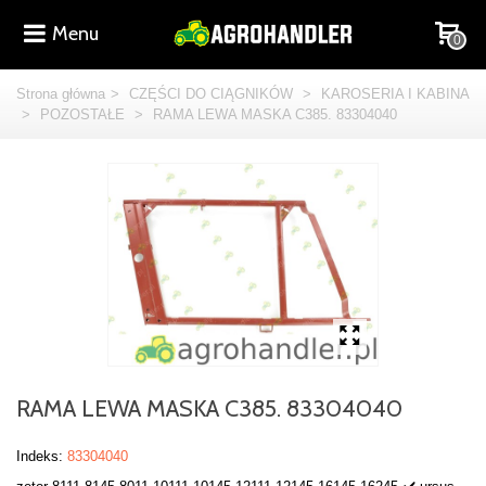
Menu
0
Strona główna
>
CZĘŚCI DO CIĄGNIKÓW
>
KAROSERIA I KABINA
>
POZOSTAŁE
>
RAMA LEWA MASKA C385. 83304040
RAMA LEWA MASKA C385. 83304040
Indeks:
83304040