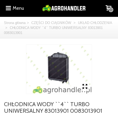
Menu
0
Strona główna
>
CZĘŚCI DO CIĄGNIKÓW
>
UKŁAD CHŁODZENIA
>
CHŁODNICA WODY ``4`` TURBO UNIWERSALNY 83013901
0083013901
CHŁODNICA WODY ``4`` TURBO
UNIWERSALNY 83013901 0083013901