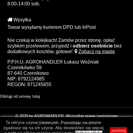
8:00-14:00 sob.
Wysyłka
Towar wysyłamy kurierem DPD lub InPost
Nie czekaj w kolejkach! Zamów przez stronę, opłać
szybkim przelewem, przyjedź i
odbierz osobiście
bez
dodatkowych kosztów, gotowe!
Zobacz na mapie
P.P.H.U. AGROHANDLER Łukasz Woźniak
Czernikówko 59
87-640 Czernikowo
NIP: 8792124985
REGON: 871245655
Odstąp od umowy tutaj
© 2020 by AGROHANDLER. Wszystkie prawa zastrzeżone
Ta witryna używa ciasteczek. Pozostając na stronie
Przełącz na wersję na komputer
zgadzasz się na ich użycie. Aby dowiedzieć się więcej
zamknij