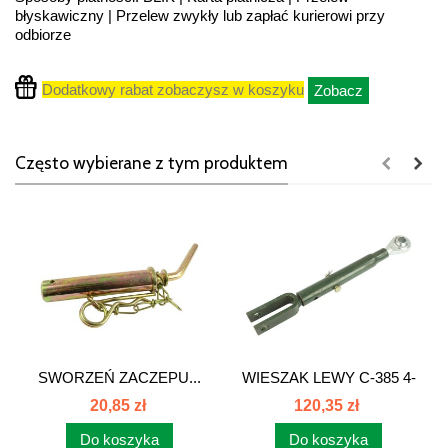
błyskawiczny | Przelew zwykły lub zapłać kurierowi przy
odbiorze
Dodatkowy rabat zobaczysz w koszyku
Zobacz
Często wybierane z tym produktem
SWORZEŃ ZACZEPU...
WIESZAK LEWY C-385 4-
CYL 86450989
20,85 zł
120,35 zł
Do koszyka
Do koszyka