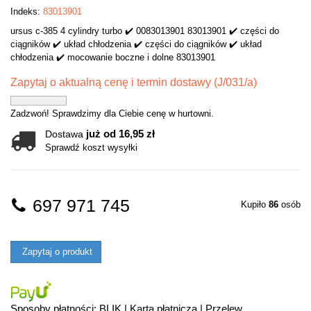
Indeks:
83013901
ursus c-385 4 cylindry turbo ✔️ 0083013901 83013901 ✔️ części do
ciągników ✔️ układ chłodzenia ✔️ części do ciągników ✔️ układ
chłodzenia ✔️ mocowanie boczne i dolne 83013901
Zapytaj o aktualną cenę i termin dostawy (J/031/a)
Zadzwoń! Sprawdzimy dla Ciebie cenę w hurtowni.
już od 16,95 zł
Dostawa
Sprawdź koszt wysyłki
697 971 745
Kupiło
86
osób
Zapytaj o produkt
Sposoby płatności: BLIK | Karta płatnicza | Przelew