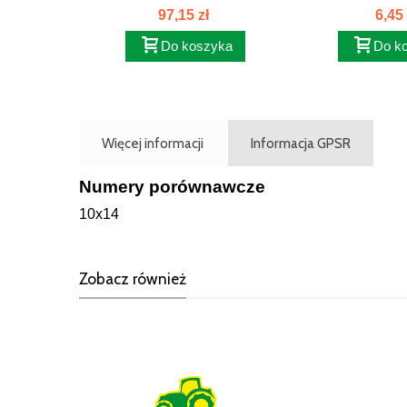
NOŻNEGO...
CYLINDE
97,15 zł
6,45 
Do koszyka
Do k
Więcej informacji
Informacja GPSR
Numery porównawcze
10x14
Zobacz również