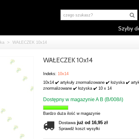
Szyby d
ka
>
WAŁECZEK 10x14
WAŁECZEK 10x14
Indeks:
10x14
10x14 ✔️ artykuły znormalizowane ✔️ łożyska ✔️ arty
znormalizowane ✔️ łożyska ✔️ 10 x 14
Dostępny w magazynie A B (B/008/i)
Bardzo duża ilość w magazynie
już od 16,95 zł
Dostawa
Sprawdź koszt wysyłki