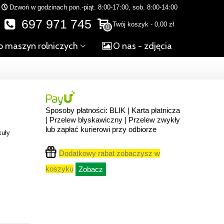
Dzwoń w godzinach pon.-piąt. 8:00-17:00, sob. 8:00-14:00
697 971 745
Twój koszyk
-
0,00 zł
0
o maszyn rolniczych
O nas - zdjęcia
Sposoby płatności: BLIK | Karta płatnicza
| Przelew błyskawiczny | Przelew zwykły
lub zapłać kurierowi przy odbiorze
kuły
Dodatkowy rabat zobaczysz w
koszyku
Zobacz