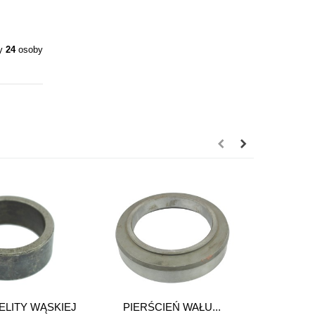
ły
24
osoby
ELITY WĄSKIEJ
PIERŚCIEŃ WAŁU...
P