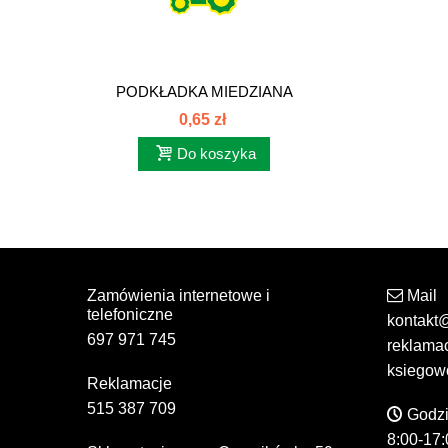
PODKŁADKA MIEDZIANA
10x14 10x14.
0,65 zł
Do koszyka
Zamówienia internetowe i
Mail
telefoniczne
kontakt
697 971 745
reklama
ksiegow
Reklamacje
515 387 709
Godzi
8:00-17: