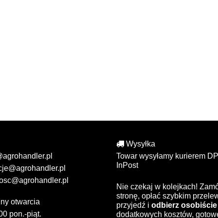
Wysyłka
@agrohandler.pl
Towar wysyłamy kurierem DP
InPost
cje@agrohandler.pl
osc@agrohandler.pl
Nie czekaj w kolejkach! Zam
stronę, opłać szybkim przel
ny otwarcia
przyjedź i
odbierz osobiście
00 pon.-piąt.
dodatkowych kosztów, gotow