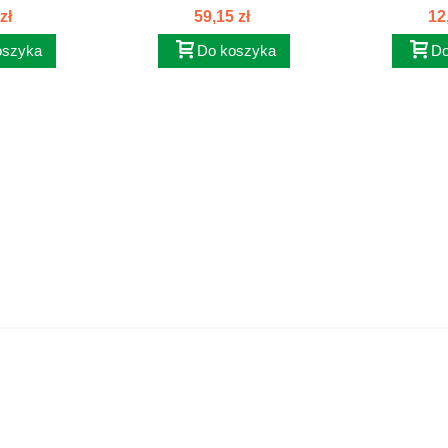
RKA...
zł
59,15 zł
12
oszyka
Do koszyka
Do