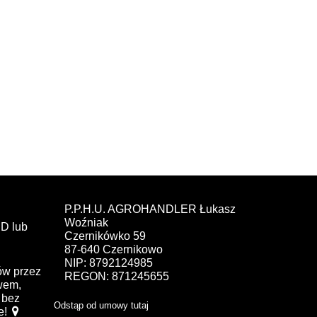
P.P.H.U. AGROHANDLER Łukasz
Woźniak
D lub
Czernikówko 59
87-640 Czernikowo
NIP: 8792124985
ów przez
REGON: 871245655
ewem,
bez
Odstąp od umowy tutaj
e!