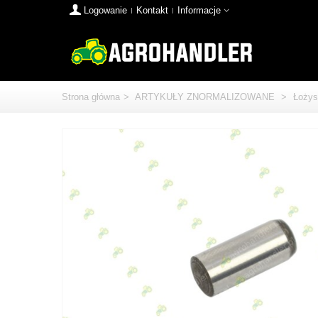
Logowanie
Kontakt
Informacje
Strona główna
>
ARTYKUŁY ZNORMALIZOWANE
>
Łożys