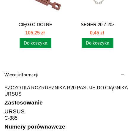
CIĘGŁO DOLNE
SEGER 20 Z 20z
ZACZEPU...
105,25 zł
0,45 zł
Do koszyka
Do koszyka
Więcej informacji
SZCZOTKA ROZRUSZNIKA R20 PASUJE DO CIĄGNIKA
URSUS
Zastosowanie
URSUS
C-385
Numery porównawcze