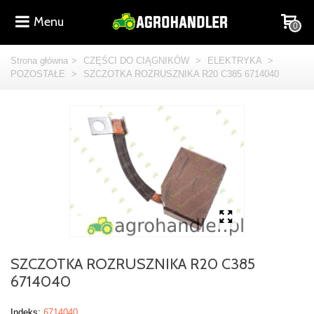
Menu
0
Strona główna
>
CZĘŚCI DO CIĄGNIKÓW
>
ELEKTRYKA
>
POZOSTAŁE
>
SZCZOTKA ROZRUSZNIKA R20 C385 6714040
SZCZOTKA ROZRUSZNIKA R20 C385
6714040
Indeks:
6714040