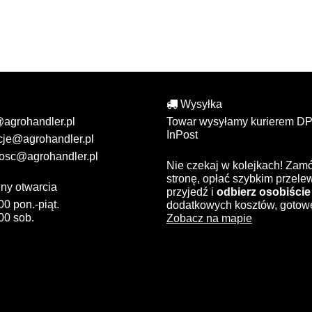
Wysyłka
@agrohandler.pl
Towar wysyłamy kurierem DP
InPost
cje@agrohandler.pl
osc@agrohandler.pl
Nie czekaj w kolejkach! Zam
stronę, opłać szybkim przel
ny otwarcia
przyjedź i
odbierz osobiście
00 pon.-piąt.
dodatkowych kosztów, gotow
00 sob.
Zobacz na mapie