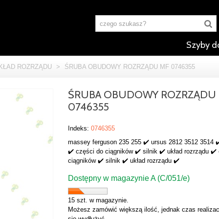
Szyby d
KŁAD ROZRZĄDU
>
ŚRUBA OBUDOWY ROZRZĄDU MF 0746355
ŚRUBA OBUDOWY ROZRZĄDU
0746355
Indeks:
0746355
massey ferguson 235 255 ✔️ ursus 2812 3512 3514 
✔️ części do ciągników ✔️ silnik ✔️ układ rozrządu ✔️
ciągników ✔️ silnik ✔️ układ rozrządu ✔️
Dostępny w magazynie A (C/051/e)
15 szt. w magazynie.
Możesz zamówić większą ilość, jednak czas realizac
się wydłużyć.