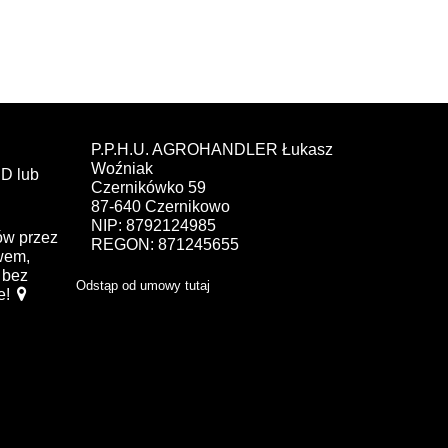
P.P.H.U. AGROHANDLER Łukasz
Woźniak
D lub
Czernikówko 59
87-640 Czernikowo
NIP: 8792124985
ów przez
REGON: 871245655
ewem,
bez
Odstąp od umowy tutaj
e!