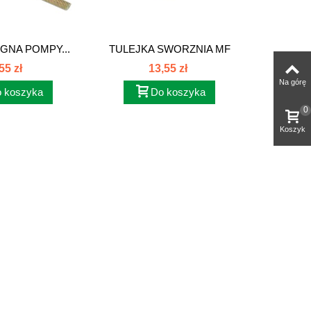
GNA POMPY...
TULEJKA SWORZNIA MF
K
1660457M1
ZAMA
55 zł
13,55 zł
Na górę
 koszyka
Do koszyka
0
Koszyk