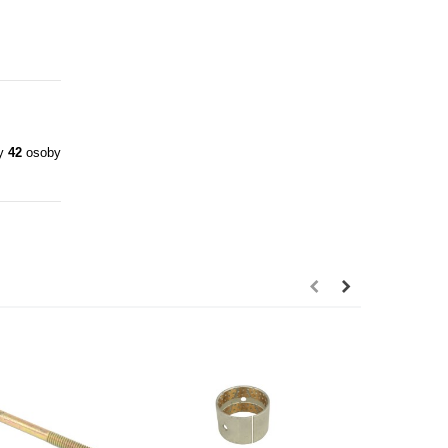
ły
42
osoby