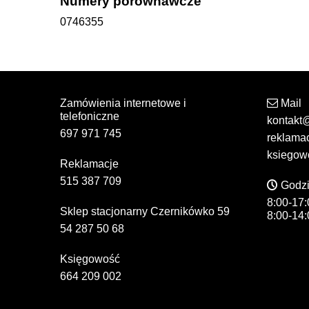
Numery porównawcze
0746355
Zamówienia internetowe i
Mail
telefoniczne
kontakt
697 971 745
reklama
ksiegow
Reklamacje
515 387 709
Godzi
8:00-17:
Sklep stacjonarny Czernikówko 59
8:00-14:
54 287 50 68
Księgowość
664 209 002