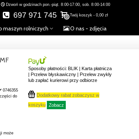
Dzwoń w godzinach pon.-piąt. 8:00-17:00, sob. 8:00-14:00
697 971 745
Twój koszyk
-
0,00 zł
0
o maszyn rolniczych
O nas - zdjęcia
 MF
Sposoby płatności: BLIK | Karta płatnicza
| Przelew błyskawiczny | Przelew zwykły
lub zapłać kurierowi przy odbiorze
✔️ 0746355
Dodatkowy rabat zobaczysz w
 części do
koszyku
Zobacz
ji może