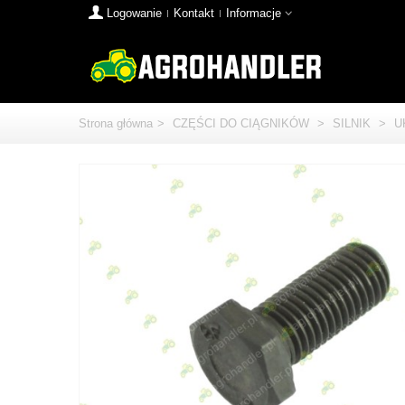
Logowanie
Kontakt
Informacje
Strona główna
>
CZĘŚCI DO CIĄGNIKÓW
>
SILNIK
>
U