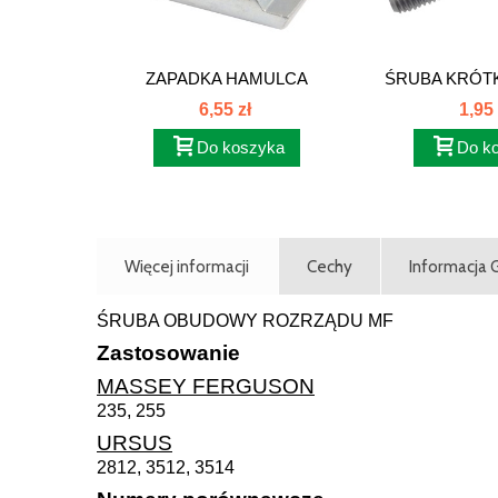
ZAPADKA HAMULCA
ŚRUBA KRÓTK
RĘCZNEGO 80231005
6,55 zł
1,95 
Do koszyka
Do k
Więcej informacji
Cechy
Informacja
ŚRUBA OBUDOWY ROZRZĄDU MF
Zastosowanie
MASSEY FERGUSON
235, 255
URSUS
2812, 3512, 3514