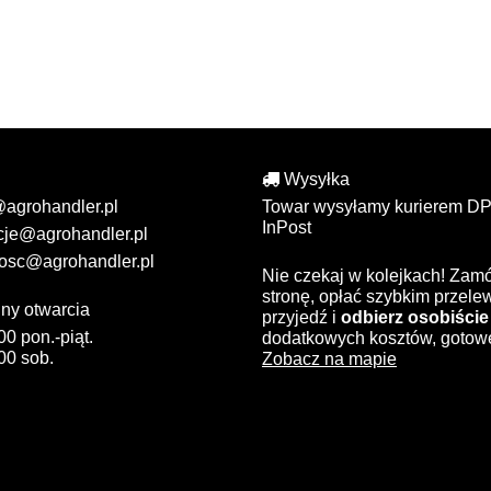
Wysyłka
@agrohandler.pl
Towar wysyłamy kurierem DP
InPost
cje@agrohandler.pl
osc@agrohandler.pl
Nie czekaj w kolejkach! Zam
stronę, opłać szybkim przel
ny otwarcia
przyjedź i
odbierz osobiście
00 pon.-piąt.
dodatkowych kosztów, gotow
00 sob.
Zobacz na mapie