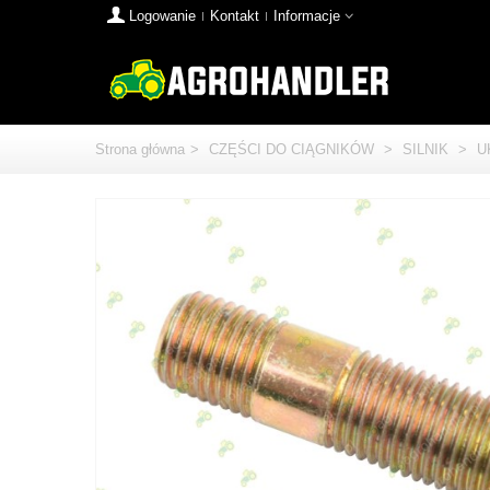
Logowanie
Kontakt
Informacje
Strona główna
>
CZĘŚCI DO CIĄGNIKÓW
>
SILNIK
>
U