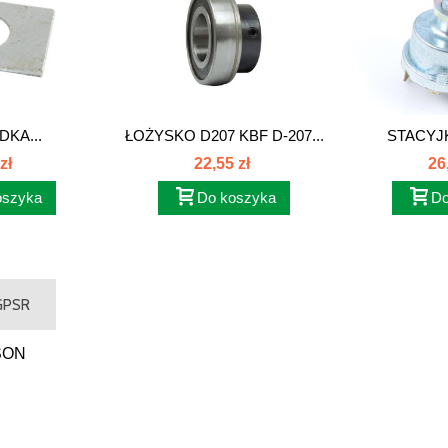
KA...
ŁOŻYSKO D207 KBF D-207...
STACYJ
FERGUSON
zł
22,55 zł
26
oszyka
Do koszyka
Do
 GPSR
SON