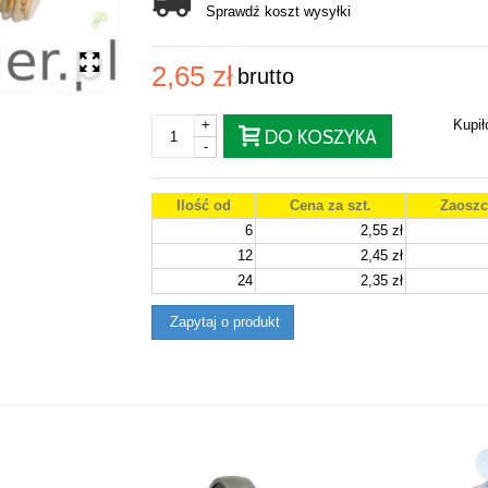
Sprawdź koszt wysyłki
2,65 zł
brutto
+
Kupi
DO KOSZYKA
-
Ilość od
Cena za szt.
Zaoszc
6
2,55 zł
12
2,45 zł
24
2,35 zł
Zapytaj o produkt