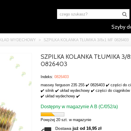
Szyby d
KŁAD WYDECHOWY
>
SZPILKA KOLANKA TŁUMIKA 3/8x1 MF 0826403
SZPILKA KOLANKA TŁUMIKA 3/8
0826403
Indeks:
0826403
massey ferguson 235 255 ✔️ 0826403 ✔️ części do c
✔️ silnik ✔️ układ wydechowy ✔️ części do ciągników ✔
✔️ układ wydechowy ✔️
Dostępny w magazynie A B (C/052/a)
Powyżej 20 szt. w magazynie
już od 16,95 zł
Dostawa