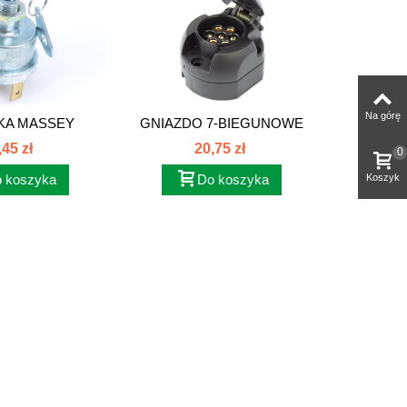
Na górę
KA MASSEY
GNIAZDO 7-BIEGUNOWE
ZEST
 LANDINI...
PLASTIKOWE G7
G
,45 zł
20,75 zł
0
 koszyka
Do koszyka
Koszyk