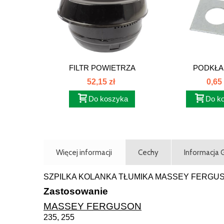
FILTR POWIETRZA
PODKŁAD
WSTĘPNY...
52,15 zł
0,65 
Do koszyka
Do k
Więcej informacji
Cechy
Informacja
SZPILKA KOLANKA TŁUMIKA MASSEY FERGU
Zastosowanie
MASSEY FERGUSON
235, 255