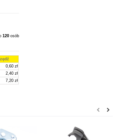
ło
120
osób
zędź
0,60 zł
2,40 zł
7,20 zł