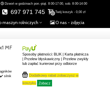
Dzwoń w godzinach pon.-piąt. 8:00-17:00, sob. 8:00-14:00
697 971 745
Twój koszyk
-
0,00 zł
0
o maszyn rolniczych
O nas - zdjęcia
x1 MF
Sposoby płatności: BLIK | Karta płatnicza
| Przelew błyskawiczny | Przelew zwykły
lub zapłać kurierowi przy odbiorze
iągników
Dodatkowy rabat zobaczysz w
️ silnik
koszyku
Zobacz