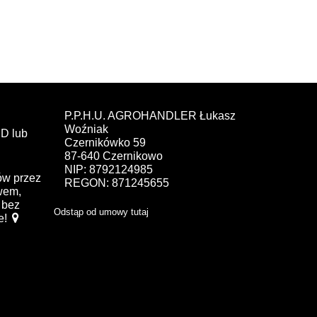
P.P.H.U. AGROHANDLER Łukasz
Woźniak
D lub
Czernikówko 59
87-640 Czernikowo
NIP: 8792124985
ów przez
REGON: 871245655
ewem,
bez
Odstąp od umowy tutaj
e!