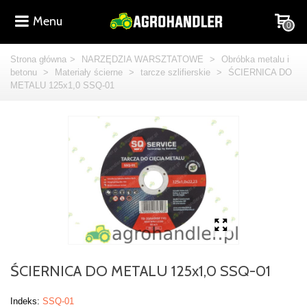
Menu
0
Strona główna
>
NARZĘDZIA WARSZTATOWE
>
Obróbka metalu i
betonu
>
Materiały ścierne
>
tarcze szlifierskie
>
ŚCIERNICA DO
METALU 125x1,0 SSQ-01
ŚCIERNICA DO METALU 125x1,0 SSQ-01
Indeks:
SSQ-01