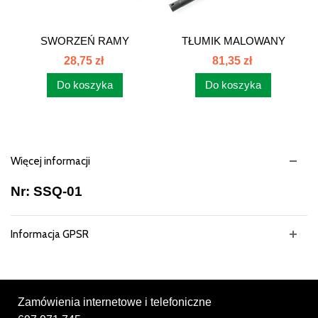
SWORZEŃ RAMY
TŁUMIK MALOWANY
ZACZEPU...
C360...
28,75 zł
81,35 zł
Do koszyka
Do koszyka
Więcej informacji
Nr: SSQ-01
Informacja GPSR
Zamówienia internetowe i telefoniczne