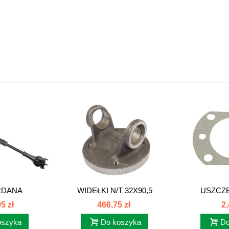
RDANA
WIDEŁKI N/T 32X90,5
USZCZ
NAPĘDU...
88293013
PRZEDNIE
5 zł
466,75 zł
2,
oszyka
Do koszyka
Do