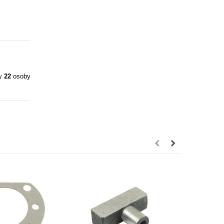
ły
22
osoby