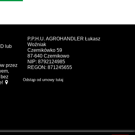
P.P.H.U. AGROHANDLER Łukasz
Woźniak
D lub
Czernikówko 59
87-640 Czernikowo
NIP: 8792124985
ów przez
REGON: 871245655
ewem,
bez
Odstąp od umowy tutaj
e!