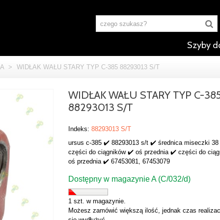
Szyby d
A
>
WIDŁAK WAŁU STARY TYP C-385 88293013 S/T
WIDŁAK WAŁU STARY TYP C-38
88293013 S/T
Indeks:
88293013 S/T
ursus c-385 ✔️ 88293013 s/t ✔️ średnica miseczki 3
części do ciągników ✔️ oś przednia ✔️ części do cią
oś przednia ✔️ 67453081, 67453079
Dostępny w magazynie A (C/032/d)
1 szt. w magazynie.
Możesz zamówić większą ilość, jednak czas realizac
się wydłużyć.