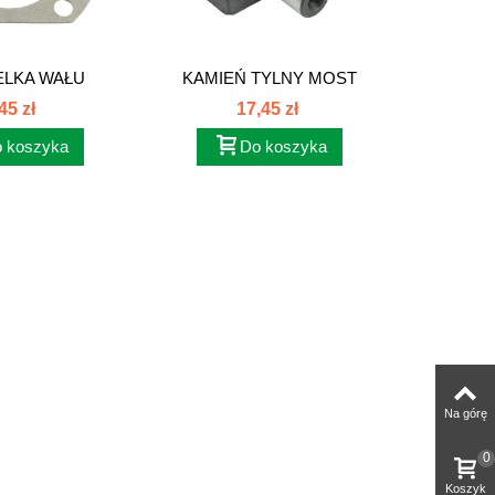
ELKA WAŁU
KAMIEŃ TYLNY MOST
TARCZ
NIEGO...
80153037
C3
45 zł
17,45 zł
 koszyka
Do koszyka
Na górę
0
Koszyk