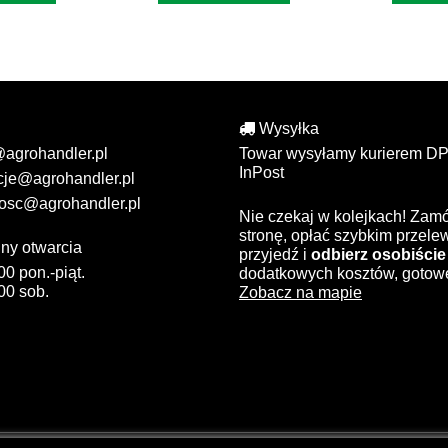
Wysyłka
@agrohandler.pl
Towar wysyłamy kurierem DP
InPost
cje@agrohandler.pl
osc@agrohandler.pl
Nie czekaj w kolejkach! Zam
stronę, opłać szybkim przel
ny otwarcia
przyjedź i
odbierz osobiście
00 pon.-piąt.
dodatkowych kosztów, gotow
00 sob.
Zobacz na mapie