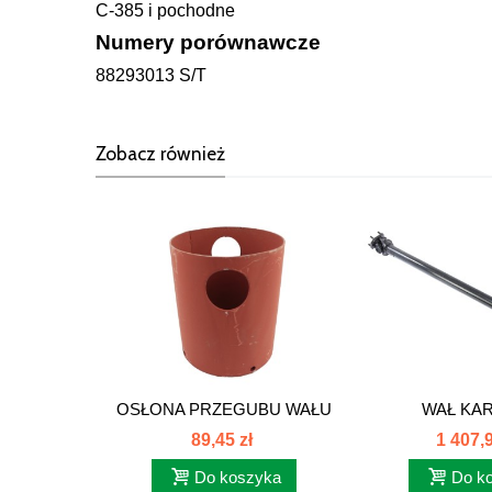
C-385 i pochodne
Numery porównawcze
88293013 S/T
Zobacz również
OSŁONA PRZEGUBU WAŁU
WAŁ KA
NAPĘDOWEGO...
PRZEDNIEGO 
89,45 zł
1 407,9
Do koszyka
Do k