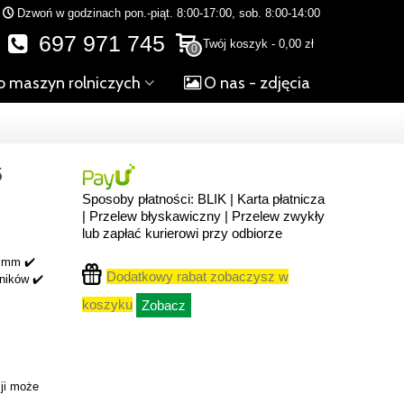
Dzwoń w godzinach pon.-piąt. 8:00-17:00, sob. 8:00-14:00
697 971 745
Twój koszyk
-
0,00 zł
0
o maszyn rolniczych
O nas - zdjęcia
5
Sposoby płatności: BLIK | Karta płatnicza
| Przelew błyskawiczny | Przelew zwykły
lub zapłać kurierowi przy odbiorze
8 mm ✔️
Dodatkowy rabat zobaczysz w
gników ✔️
koszyku
Zobacz
ji może