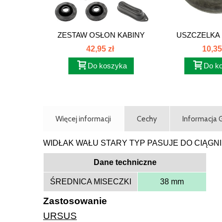
ZESTAW OSŁON KABINY
USZCZELKA
URSUS...
C385. 80
42,95 zł
10,35
Do koszyka
Do k
Więcej informacji
Cechy
Informacja
WIDŁAK WAŁU STARY TYP PASUJE DO CIĄGN
Dane techniczne
ŚREDNICA MISECZKI
38 mm
Zastosowanie
URSUS