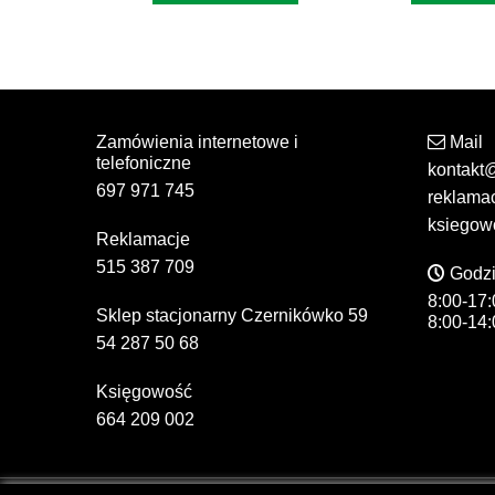
Zamówienia internetowe i
Mail
telefoniczne
kontakt
697 971 745
reklama
ksiegow
Reklamacje
515 387 709
Godzi
8:00-17:
Sklep stacjonarny Czernikówko 59
8:00-14:
54 287 50 68
Księgowość
664 209 002