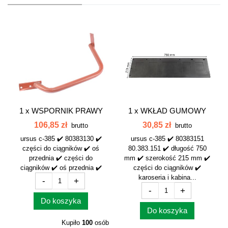
1 x
WSPORNIK PRAWY
1 x
WKŁAD GUMOWY
DÓŁ KOŁO 12,4-24...
BŁOTNIKA PRAWY...
106,85 zł
30,85 zł
brutto
brutto
ursus c-385 ✔️ 80383130 ✔️
ursus c-385 ✔️ 80383151
części do ciągników ✔️ oś
80.383.151 ✔️ długość 750
przednia ✔️ części do
mm ✔️ szerokość 215 mm ✔️
ciągników ✔️ oś przednia ✔️
części do ciągników ✔️
karoseria i kabina...
-
+
-
+
Do koszyka
Do koszyka
Kupiło
100
osób