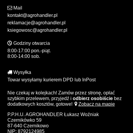
Mail
kontakt@agrohandler.pl
reklamacje@agrohandler.pl
ksiegowosc@agrohandler.pl
Godziny otwarcia
8:00-17:00 pon.-piąt.
8:00-14:00 sob.
Wysyłka
Towar wysyłamy kurierem DPD lub InPost
Nie czekaj w kolejkach! Zamów przez stronę, opłać
szybkim przelewem, przyjedź i
odbierz osobiście
bez
dodatkowych kosztów, gotowe!
Zobacz na mapie
P.P.H.U. AGROHANDLER Łukasz Woźniak
Czernikówko 59
87-640 Czernikowo
NIP: 8792124985