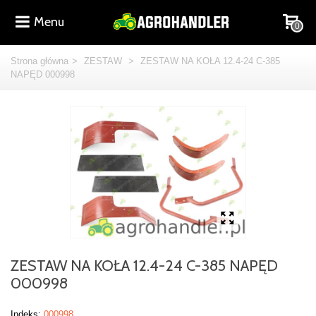
Menu
0
Strona główna
>
ZESTAW
>
ZESTAW NA KOŁA 12.4-24 C-385
NAPĘD 000998
ZESTAW NA KOŁA 12.4-24 C-385 NAPĘD
000998
Indeks:
000998