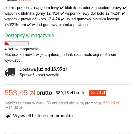
błotnik przedni z napędem lewy ✔️ błotnik przedni z napędem prawy ✔️
wspornik błotnika górny 12.4/24 ✔️ wspornik lewy dół koło 12.4x24" ✔️
wspornik prawy dół koło 12 4-24 ✔️ wkład gumowy błotnika lewego
750/215 mm ✔️ wkład gumowy błotnika prawego
Dostępny w magazynie
4 szt. w magazynie.
Możesz zamówić większą ilość, jednak czas realizacji może się
wydłużyć.
już od 16,95 zł
Dostawa
Sprawdź koszt wysyłki
553,45 zł
brutto
brutto
589,15 zł
-35,70 zł
Najniższa cena w ciągu 30 dni przed aktualną promocją:
539,15 zł
+14,30 zł
Wyświetl historię cen produktu