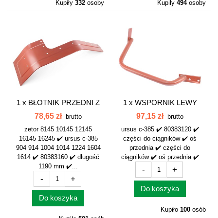
Kupiły
332
osoby
Kupiły
494
osoby
1 x
BŁOTNIK PRZEDNI Z
1 x
WSPORNIK LEWY
NAPĘDEM LEWY...
DÓŁ KOŁO...
78,65 zł
97,15 zł
brutto
brutto
zetor 8145 10145 12145
ursus c-385 ✔️ 80383120 ✔️
16145 16245 ✔️ ursus c-385
części do ciągników ✔️ oś
904 914 1004 1014 1224 1604
przednia ✔️ części do
1614 ✔️ 80383160 ✔️ długość
ciągników ✔️ oś przednia ✔️
1190 mm ✔️...
-
+
-
+
Do koszyka
Do koszyka
Kupiło
100
osób