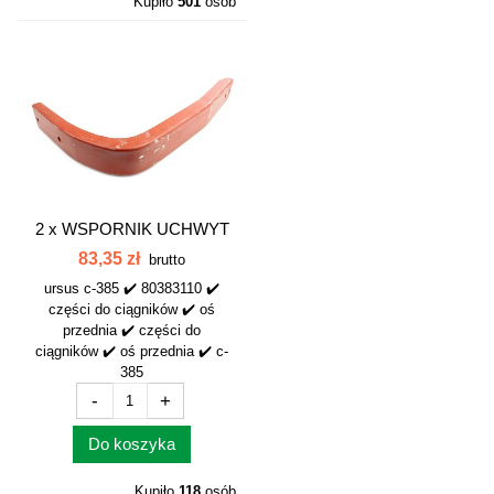
Kupiło
501
osób
2 x
WSPORNIK UCHWYT
BŁOTNIKA GÓRNY...
83,35 zł
brutto
ursus c-385 ✔️ 80383110 ✔️
części do ciągników ✔️ oś
przednia ✔️ części do
ciągników ✔️ oś przednia ✔️ c-
385
-
+
Do koszyka
Kupiło
118
osób