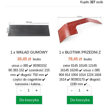
Kupiło
327
osób
1 x
WKŁAD GUMOWY
1 x
BŁOTNIK PRZEDNI Z
BŁOTNIKA LEWEGO...
NAPĘDEM PRAWY...
30,45 zł
78,45 zł
brutto
brutto
ursus c-385 ✔️ 80383152
zetor 8145 10145 12145
80.383.152 ✔️ szerokość 215
16145 16245 ✔️ ursus c-385
mm ✔️ długość 750 mm ✔️
904 914 1004 1014 1224 1604
części do ciągników ✔️
1614 ✔️ 80383170 ✔️ długość
karoseria i kabina...
1190 mm ✔️...
-
+
-
+
Do koszyka
Do koszyka