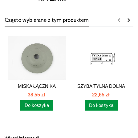
Często wybierane z tym produktem
MISKA ŁĄCZNIKA
SZYBA TYLNA DOLNA
KABINY C385 80334101
ZETOR URSUS 24
38,55 zł
22,65 zł
Do koszyka
Do koszyka