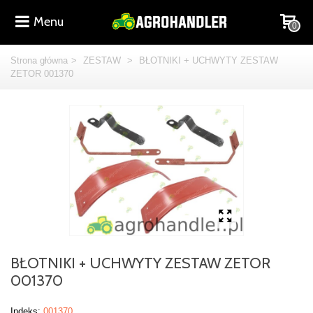
Menu
0
Strona główna
>
ZESTAW
>
BŁOTNIKI + UCHWYTY ZESTAW
ZETOR 001370
BŁOTNIKI + UCHWYTY ZESTAW ZETOR
001370
Indeks:
001370