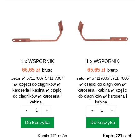
1 x
WSPORNIK
1 x
WSPORNIK
BŁOTNIKA
BŁOTNIKA
66,65 zł
65,65 zł
brutto
brutto
PRZEDNIEGO...
PRZEDNIEGO...
zetor ✔️ 57117007 5711 7007
zetor ✔️ 57117006 5711 7006
✔️ części do ciągników ✔️
✔️ części do ciągników ✔️
karoseria i kabina ✔️ części
karoseria i kabina ✔️ części
do ciągników ✔️ karoseria i
do ciągników ✔️ karoseria i
kabina...
kabina...
-
+
-
+
Do koszyka
Do koszyka
Kupiło
221
osób
Kupiło
221
osób