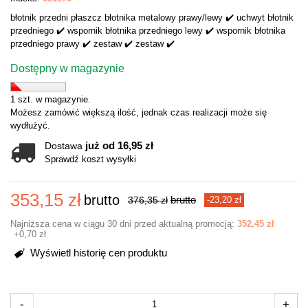
błotnik przedni płaszcz błotnika metalowy prawy/lewy ✔️ uchwyt błotnik
przedniego ✔️ wspornik błotnika przedniego lewy ✔️ wspornik błotnika
przedniego prawy ✔️ zestaw ✔️ zestaw ✔️
Dostępny w magazynie
1 szt. w magazynie.
Możesz zamówić większą ilość, jednak czas realizacji może się
wydłużyć.
już od 16,95 zł
Dostawa
Sprawdź koszt wysyłki
353,15 zł
brutto
brutto
376,35 zł
-23,20 zł
Najniższa cena w ciągu 30 dni przed aktualną promocją:
352,45 zł
+0,70 zł
Wyświetl historię cen produktu
-
+