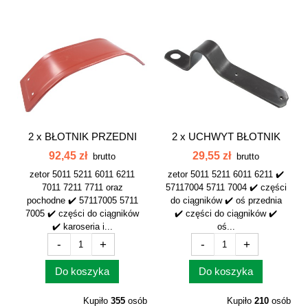
2 x
BŁOTNIK PRZEDNI
2 x
UCHWYT BŁOTNIK
PŁASZCZ BŁOTNIKA...
PRZEDNIEGO OŚ...
92,45 zł
29,55 zł
brutto
brutto
zetor 5011 5211 6011 6211
zetor 5011 5211 6011 6211 ✔️
7011 7211 7711 oraz
57117004 5711 7004 ✔️ części
pochodne ✔️ 57117005 5711
do ciągników ✔️ oś przednia
7005 ✔️ części do ciągników
✔️ części do ciągników ✔️
✔️ karoseria i...
oś...
-
+
-
+
Do koszyka
Do koszyka
Kupiło
355
osób
Kupiło
210
osób