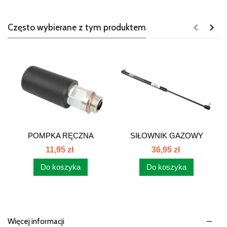
Często wybierane z tym produktem
POMPKA RĘCZNA
SIŁOWNIK GAZOWY
POMPY...
DRZWI I...
11,95 zł
36,95 zł
Do koszyka
Do koszyka
Więcej informacji