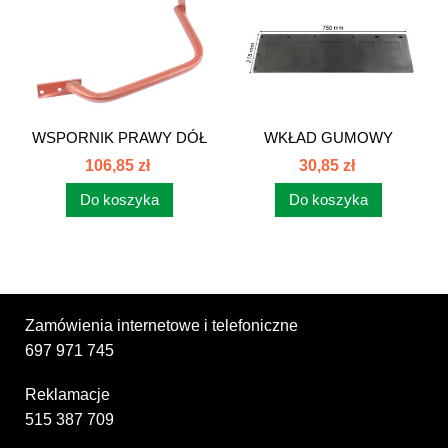
WSPORNIK PRAWY DÓŁ
WKŁAD GUMOWY
KOŁO 12,4-24...
BŁOTNIKA PRAWY...
106,85 zł
30,85 zł
Do koszyka
Do koszyka
Zamówienia internetowe i telefoniczne
697 971 745
Reklamacje
515 387 709