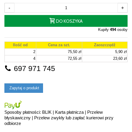
-
+
DO KOSZYKA
Kupiły
494
osoby
Ilość od
Cena za szt.
Zaoszczędź
2
75,50 zł
5,90 zł
4
72,55 zł
23,60 zł
697 971 745
Zapytaj o produkt
Sposoby płatności: BLIK | Karta płatnicza | Przelew
błyskawiczny | Przelew zwykły lub zapłać kurierowi przy
odbiorze