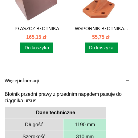
PŁASZCZ BŁOTNIKA
WSPORNIK BŁOTNIKA...
PRAWY...
165,15 zł
55,75 zł
Do koszyka
Do koszyka
Więcej informacji
Błotnik przedni prawy z przednim napędem pasuje do
ciągnika ursus
Dane techniczne
Długość
1190 mm
Szerokość
310 mm