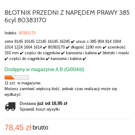
BŁOTNIK PRZEDNI Z NAPĘDEM PRAWY 385
6cyl 80383170
Indeks:
80383170
zetor 8145 10145 12145 16145 16245 ✔️ ursus c-385 904 914 1004
1014 1224 1604 1614 ✔️ 80383170 ✔️ długość 1190 mm ✔️ szerokość
310 mm ✔️ części do ciągników ✔️ karoseria i kabina ✔️ błotniki i maski
✔️ części do ciągników ✔️ karoseria i kabina ✔️
Dostępny w magazynie A B (G/004/d)
11 szt. w magazynie.
Możesz zamówić większą ilość, jednak czas realizacji może się
wydłużyć.
już od 16,95 zł
Dostawa
Sprawdź koszt wysyłki
78,45 zł
brutto