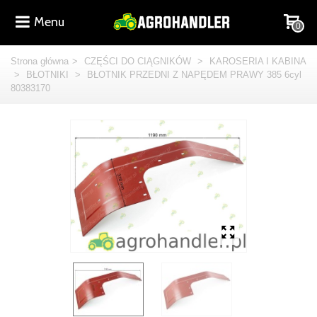
Menu
0
Strona główna
>
CZĘŚCI DO CIĄGNIKÓW
>
KAROSERIA I KABINA
>
BŁOTNIKI
>
BŁOTNIK PRZEDNI Z NAPĘDEM PRAWY 385 6cyl
80383170