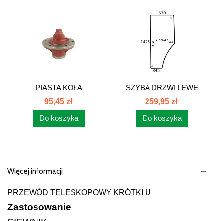
PIASTA KOŁA
SZYBA DRZWI LEWE
PRZEDNIEGO 886336M1
JOHN DEERE...
95,45 zł
259,95 zł
Do koszyka
Do koszyka
Więcej informacji
PRZEWÓD TELESKOPOWY KRÓTKI U
Zastosowanie