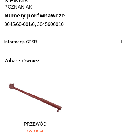
SIEWNIK
POZNANIAK
Numery porównawcze
3045/60-001/0, 3045600010
Informacja GPSR
Zobacz również
PRZEWÓD
TELESKOPOWY