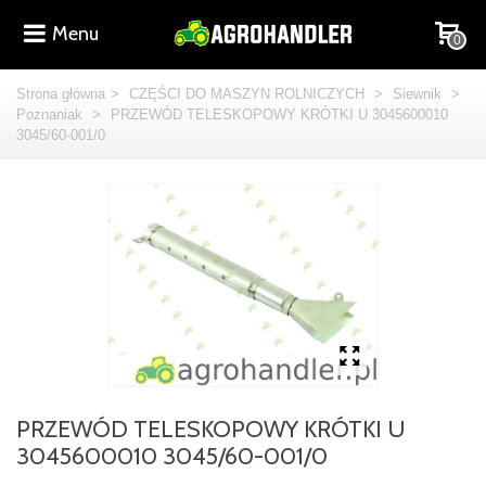
Menu
0
Strona główna
>
CZĘŚCI DO MASZYN ROLNICZYCH
>
Siewnik
>
Poznaniak
>
PRZEWÓD TELESKOPOWY KRÓTKI U 3045600010
3045/60-001/0
PRZEWÓD TELESKOPOWY KRÓTKI U
3045600010 3045/60-001/0