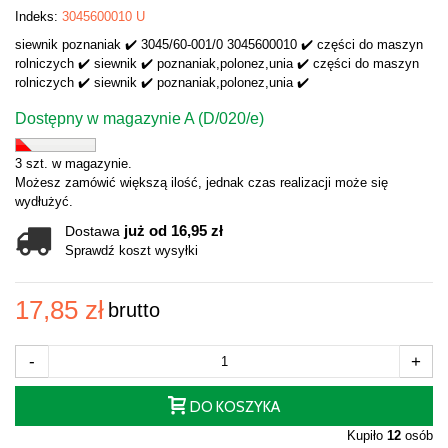
Indeks:
3045600010 U
siewnik poznaniak ✔️ 3045/60-001/0 3045600010 ✔️ części do maszyn
rolniczych ✔️ siewnik ✔️ poznaniak,polonez,unia ✔️ części do maszyn
rolniczych ✔️ siewnik ✔️ poznaniak,polonez,unia ✔️
Dostępny w magazynie A (D/020/e)
3 szt. w magazynie.
Możesz zamówić większą ilość, jednak czas realizacji może się
wydłużyć.
już od 16,95 zł
Dostawa
Sprawdź koszt wysyłki
17,85 zł
brutto
-
+
DO KOSZYKA
Kupiło
12
osób