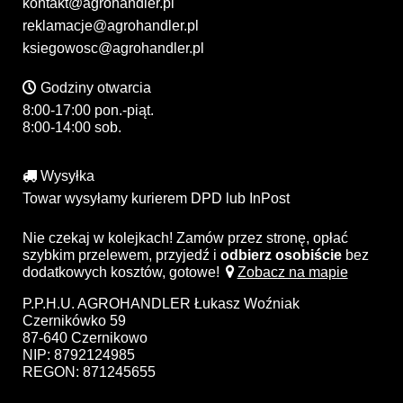
kontakt@agrohandler.pl
reklamacje@agrohandler.pl
ksiegowosc@agrohandler.pl
Godziny otwarcia
8:00-17:00 pon.-piąt.
8:00-14:00 sob.
Wysyłka
Towar wysyłamy kurierem DPD lub InPost
Nie czekaj w kolejkach! Zamów przez stronę, opłać
szybkim przelewem, przyjedź i
odbierz osobiście
bez
dodatkowych kosztów, gotowe!
Zobacz na mapie
P.P.H.U. AGROHANDLER Łukasz Woźniak
Czernikówko 59
87-640 Czernikowo
NIP: 8792124985
REGON: 871245655