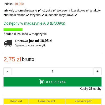
Indeks:
19,050
artykuły znormalizowane ✔️ łożyska ✔️ akcesoria łożyskowe ✔️ artykuły
znormalizowane ✔️ łożyska ✔️ akcesoria łożyskowe ✔️
Dostępny w magazynie A B (B/009/g)
Bardzo duża ilość w magazynie
już od 16,95 zł
Dostawa
Sprawdź koszt wysyłki
2,75 zł
brutto
-
+
DO KOSZYKA
Kupiły
33
osoby
Ilość od
Cena za szt.
Zaoszczędź