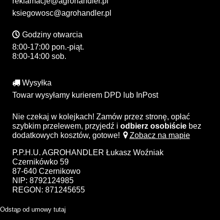
reklamacje@agrohandler.pl
ksiegowosc@agrohandler.pl
Godziny otwarcia
8:00-17:00 pon.-piąt.
8:00-14:00 sob.
Wysyłka
Towar wysyłamy kurierem DPD lub InPost
Nie czekaj w kolejkach! Zamów przez stronę, opłać
szybkim przelewem, przyjedź i
odbierz osobiście
bez
dodatkowych kosztów, gotowe!
Zobacz na mapie
P.P.H.U. AGROHANDLER Łukasz Woźniak
Czernikówko 59
87-640 Czernikowo
NIP: 8792124985
REGON: 871245655
Odstąp od umowy tutaj