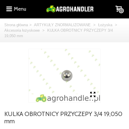
Menu
0
Strona główna
>
ARTYKUŁY ZNORMALIZOWANE
>
Łożyska
>
Akcesoria łożyskowe
>
KULKA OBROTNICY PRZYCZEPY 3/4
19,050 mm
KULKA OBROTNICY PRZYCZEPY 3/4 19,050
mm