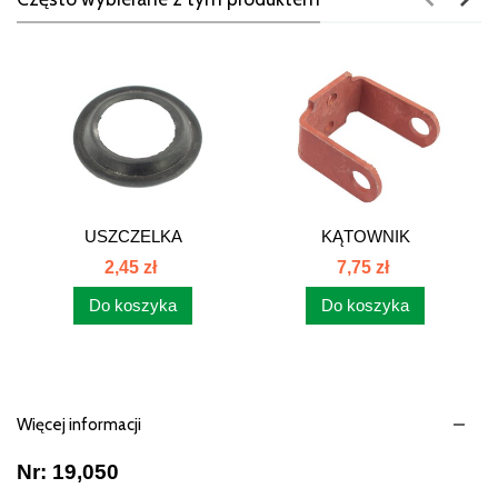
USZCZELKA
KĄTOWNIK
ROZDZIELACZA C-330...
MOCOWANIA...
2,45 zł
7,75 zł
Do koszyka
Do koszyka
Więcej informacji
Nr: 19,050