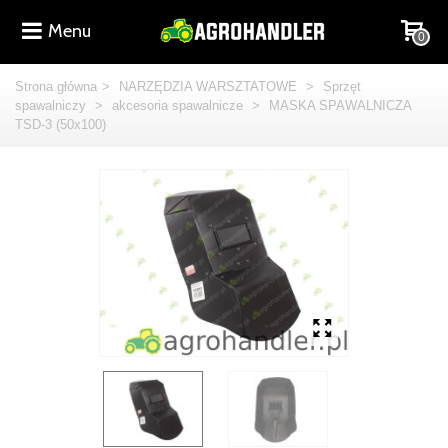
Menu
0
Strona główna
>
NARZĘDZIA WARSZTATOWE
>
Sprzęt
spawalniczy
>
akcesoria spawalnicze
>
MASKA SPAWALNICZA
TSD-3 (50x100)