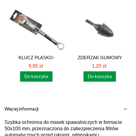
KLUCZ PŁASKO-
ZDERZAK GUMOWY
OCZKOWY 19mm...
MAŁY MASKI...
9,95 zł
1,25 zł
Do koszyka
Do koszyka
Więcej informacji
Szybka ochronna do masek spawalniczych w formacie
50x100 mm, przeznaczona do zabezpieczenia filtrów
automatycznych przed iskrami, odpryskami i