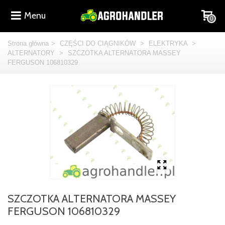
Menu
0
Strona główna
>
CZĘŚCI DO CIĄGNIKÓW
>
ELEKTRYKA
>
ALTERNATORY
>
SZCZOTKA ALTERNATORA MASSEY
FERGUSON 106810329
SZCZOTKA ALTERNATORA MASSEY
FERGUSON 106810329