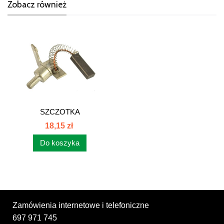
Zobacz również
SZCZOTKA
ALTERNATORA MF...
18,15 zł
Do koszyka
Zamówienia internetowe i telefoniczne
697 971 745