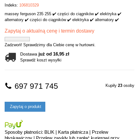
Indeks:
106810329
massey ferguson 235 255 ✔️ części do ciągników ✔️ elektryka ✔️
alternatory ✔️ części do ciągników ✔️ elektryka ✔️ alternatory ✔️
Zapytaj o aktualną cenę i termin dostawy
Zadzwoń! Sprawdzimy dla Ciebie cenę w hurtowni.
już od 16,95 zł
Dostawa
Sprawdź koszt wysyłki
697 971 745
Kupiły
23
osoby
Zapytaj o produkt
Sposoby płatności: BLIK | Karta płatnicza | Przelew
błyskawiczny | Przelew zwykły lub zapłać kurierowi przy