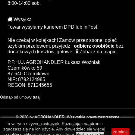
8:00-14:00 sob.
Wysyłka
Towar wysyłamy kurierem DPD lub InPost
Nie czekaj w kolejkach! Zamów przez stronę, opłać
szybkim przelewem, przyjedź i
odbierz osobiście
bez
dodatkowych kosztów, gotowe!
Zobacz na mapie
P.P.H.U. AGROHANDLER Łukasz Woźniak
Czernikówko 59
87-640 Czernikowo
NIP: 8792124985
REGON: 871245655
Odstąp od umowy tutaj
© 2020 by AGROHANDLER. Wszystkie prawa zastrzeżone
Ta witryna używa ciasteczek. Pozostając na stronie
Przełącz na wersję na komputer
zgadzasz się na ich użycie. Aby dowiedzieć się więcej
zamknij
o polityce plików cookies zajrzyj tutaj:
Polityka plików