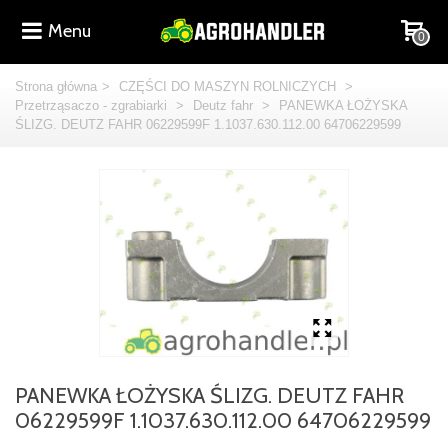
Menu
0
Strona główna
>
CZĘŚCI DO MASZYN ROLNICZYCH
>
Przetrząsaczo - zgrabiarki
>
Deutz fahr
>
PANEWKA ŁOŻYSKA
ŚLIZG. DEUTZ FAHR 06229599F 1.1037.630.112.00 64706229599
PANEWKA ŁOŻYSKA ŚLIZG. DEUTZ FAHR
06229599F 1.1037.630.112.00 64706229599