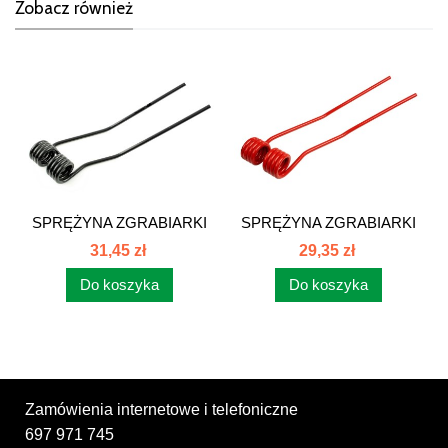
Zobacz również
SPRĘŻYNA ZGRABIARKI
SPRĘŻYNA ZGRABIARKI
DEUTZ FAHR...
DEUTZ FAHR...
31,45 zł
29,35 zł
Do koszyka
Do koszyka
Zamówienia internetowe i telefoniczne
697 971 745