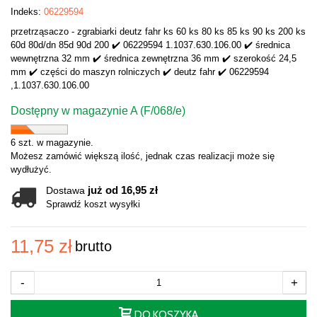
Indeks:
06229594
przetrząsaczo - zgrabiarki deutz fahr ks 60 ks 80 ks 85 ks 90 ks 200 ks
60d 80d/dn 85d 90d 200 ✔️ 06229594 1.1037.630.106.00 ✔️ średnica
wewnętrzna 32 mm ✔️ średnica zewnętrzna 36 mm ✔️ szerokość 24,5
mm ✔️ części do maszyn rolniczych ✔️ deutz fahr ✔️ 06229594
,1.1037.630.106.00
Dostępny w magazynie A (F/068/e)
6 szt. w magazynie.
Możesz zamówić większą ilość, jednak czas realizacji może się
wydłużyć.
już od 16,95 zł
Dostawa
Sprawdź koszt wysyłki
11,75 zł
brutto
-
+
DO KOSZYKA