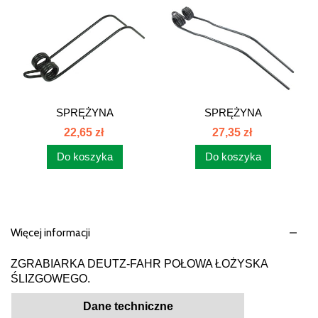
SPRĘŻYNA
SPRĘŻYNA
ZGRABIARKI...
ZGRABIARKI...
22,65 zł
27,35 zł
Do koszyka
Do koszyka
Więcej informacji
ZGRABIARKA DEUTZ-FAHR POŁOWA ŁOŻYSKA
ŚLIZGOWEGO.
Dane techniczne