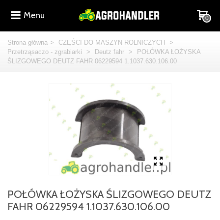
Menu
0
Strona główna
>
CZĘŚCI DO MASZYN ROLNICZYCH
>
Przetrząsaczo - zgrabiarki
>
Deutz fahr
>
POŁÓWKA ŁOŻYSKA
ŚLIZGOWEGO DEUTZ FAHR 06229594 1.1037.630.106.00
POŁÓWKA ŁOŻYSKA ŚLIZGOWEGO DEUTZ
FAHR 06229594 1.1037.630.106.00