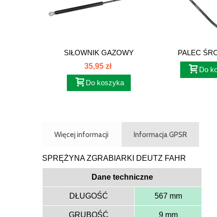
SIŁOWNIK GAZOWY
PALEC Ś
TYLNEJ...
GALLIGAN
35,95 zł
Do k
Do koszyka
Więcej informacji
Informacja GPSR
SPRĘŻYNA ZGRABIARKI DEUTZ FAHR
Dane techniczne
DŁUGOŚĆ
567 mm
GRUBOŚĆ
9 mm