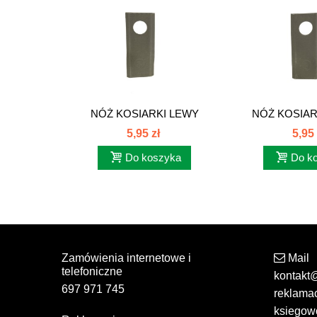
NÓŻ KOSIARKI LEWY
NÓŻ KOSIAR
DEUTZ FAHR...
DEUTZ F
5,95 zł
5,95 
Do koszyka
Do k
Zamówienia internetowe i
Mail
telefoniczne
kontakt
697 971 745
reklama
ksiegow