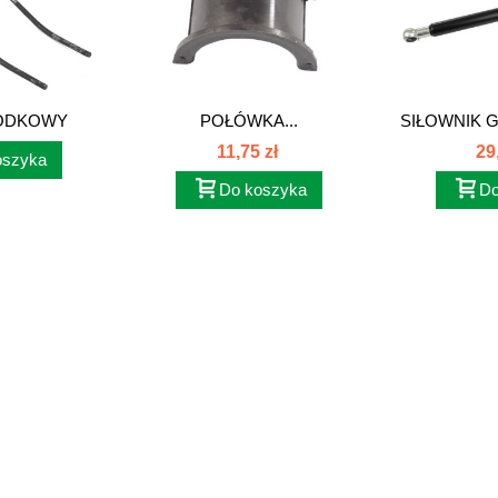
RODKOWY
POŁÓWKA...
SIŁOWNIK 
I AT061
JO
11,75 zł
29
oszyka
Do koszyka
Do