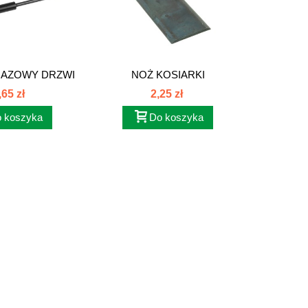
GAZOWY DRZWI
NOŻ KOSIARKI
HN...
ROTACYJNEJ...
,65 zł
2,25 zł
 koszyka
Do koszyka