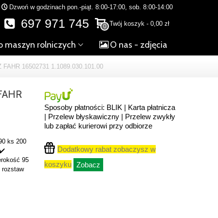
Dzwoń w godzinach pon.-piąt. 8:00-17:00, sob. 8:00-14:00
697 971 745
Twój koszyk
-
0,00 zł
0
o maszyn rolniczych
O nas - zdjęcia
AHR 16502731 1.1089.030.101.00
FAHR
Sposoby płatności: BLIK | Karta płatnicza
| Przelew błyskawiczny | Przelew zwykły
lub zapłać kurierowi przy odbiorze
 90 ks 200
Dodatkowy rabat zobaczysz w
✔️
erokość 95
koszyku
Zobacz
 rozstaw