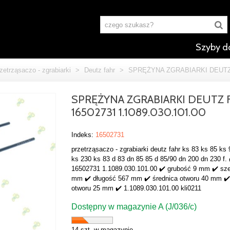
Szyby d
zetrząsaczo - zgrabiarki
>
Deutz fahr
>
SPRĘŻYNA ZGRABIARKI DEUTZ F
SPRĘŻYNA ZGRABIARKI DEUTZ 
16502731 1.1089.030.101.00
Indeks:
16502731
przetrząsaczo - zgrabiarki deutz fahr ks 83 ks 85 ks
ks 230 ks 83 d 83 dn 85 85 d 85/90 dn 200 dn 230 f. 
16502731 1.1089.030.101.00 ✔️ grubość 9 mm ✔️ sz
mm ✔️ długość 567 mm ✔️ średnica otworu 40 mm ✔️
otworu 25 mm ✔️ 1.1089.030.101.00 kli0211
Dostępny w magazynie A (J/036/c)
14 szt. w magazynie.