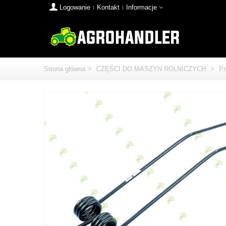
Logowanie
Kontakt
Informacje
Strona główna
>
CZĘŚCI DO MASZYN ROLNICZYCH
>
Pr