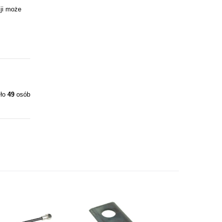
ji może
iło
49
osób