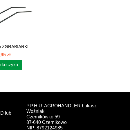
 ZGRABIARKI
 FAHR...
,95 zł
 koszyka
P.P.H.U. AGROHANDLER Łukasz
Woźniak
D lub
Czernikówko 59
87-640 Czernikowo
NIP: 8792124985