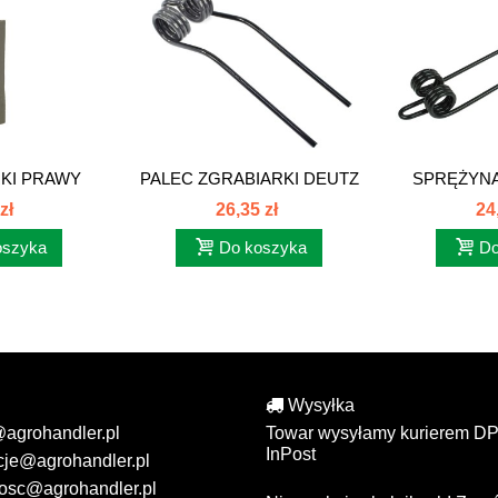
KI PRAWY
PALEC ZGRABIARKI DEUTZ
SPRĘŻYNA
AHR...
FAHR...
DEUTZ
zł
26,35 zł
24
oszyka
Do koszyka
Do
Wysyłka
@agrohandler.pl
Towar wysyłamy kurierem DP
InPost
cje@agrohandler.pl
osc@agrohandler.pl