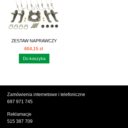
ZESTAW NAPRAWCZY
DOCISKU...
604,15 zł
Do koszyka
Zamówienia internetowe i telefoniczne
697 971 745
Reklamacje
515 387 709