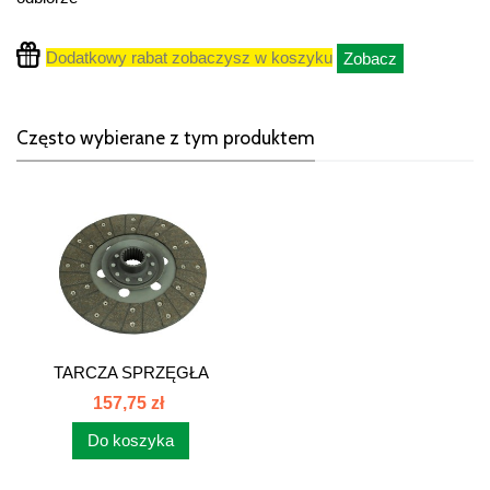
Dodatkowy rabat zobaczysz w koszyku
Zobacz
Często wybierane z tym produktem
TARCZA SPRZĘGŁA
CLAAS...
157,75 zł
Do koszyka