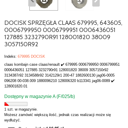
DOCISK SPRZĘGŁA CLAAS 679995, 643605,
0006799950 0006799951 0006436051
127885 3232790R91 128001820 38009
3057150R92
Indeks:
679995 DOCISK
claas kombajn case claas/renault ✔️ 679995 0006799950 0006799951
0006436051 127885 3232790r91 128001820 38009 3057150r92
3134387r92 3134588r92 3142129r1 200-47 1882600130 jag06-0005
096208 00-038.009 1880096210 128006320 b113341 jag06-0089 ✔️
128001820.01
Dostępny w magazynie A (F/025/b)
1 szt. w magazynie.
Możesz zamówić większą ilość, jednak czas realizacji może się
wydłużyć.