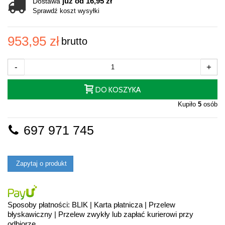
już od 16,95 zł
Dostawa
Sprawdź koszt wysyłki
953,95 zł
brutto
-
+
DO KOSZYKA
Kupiło
5
osób
697 971 745
Zapytaj o produkt
Sposoby płatności: BLIK | Karta płatnicza | Przelew
błyskawiczny | Przelew zwykły lub zapłać kurierowi przy
odbiorze