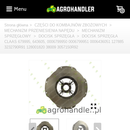
Menu
0
Strona główna
>
CZĘŚCI DO KOMBAJNÓW ZBOŻOWYCH
>
MECHANIZM PRZENIESIENIA NAPĘDU
>
MECHANIZM
SPRZĘGŁOWY
>
DOCISK SPRZĘGŁA
>
DOCISK SPRZĘGŁA
CLAAS 679995, 643605, 0006799950 0006799951 0006436051 127885
3232790R91 128001820 38009 3057150R92