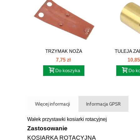
TRZYMAK NOŻA
TULEJA ZA
KOSIARKA...
GŁOWIC
7,75 zł
10,85
Do koszyka
Do k
Więcej informacji
Informacja GPSR
Wałek przystawki kosiarki rotacyjnej
Zastosowanie
KOSIARKA ROTACYJNA