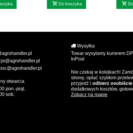
oszyka
Do koszyka
Do
Wysyłka
@agrohandler.pl
Towar wysyłamy kurierem DP
InPost
cje@agrohandler.pl
osc@agrohandler.pl
Nie czekaj w kolejkach! Zam
stronę, opłać szybkim przel
ny otwarcia
przyjedź i
odbierz osobiście
00 pon.-piąt.
dodatkowych kosztów, gotow
00 sob.
Zobacz na mapie