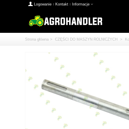
Logowanie
Kontakt
Informacje
Strona główna
>
CZĘŚCI DO MASZYN ROLNICZYCH
>
Ko