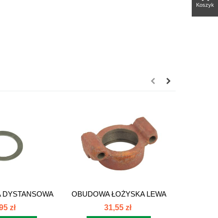
Koszyk
 DYSTANSOWA
OBUDOWA ŁOŻYSKA LEWA
OBUD
5x0.5...
DUŻA...
PR
95 zł
31,55 zł