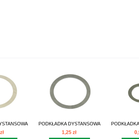
YSTANSOWA
PODKŁADKA DYSTANSOWA
PODKŁADKA
.3...
50x62x1.0...
25x3
zł
1,25 zł
0,