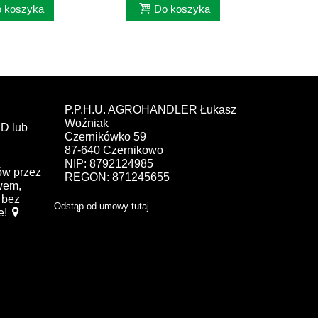
 koszyka
Do koszyka
P.P.H.U. AGROHANDLER Łukasz
Woźniak
D lub
Czernikówko 59
87-640 Czernikowo
NIP: 8792124985
ów przez
REGON: 871245655
ewem,
bez
Odstąp od umowy tutaj
e!