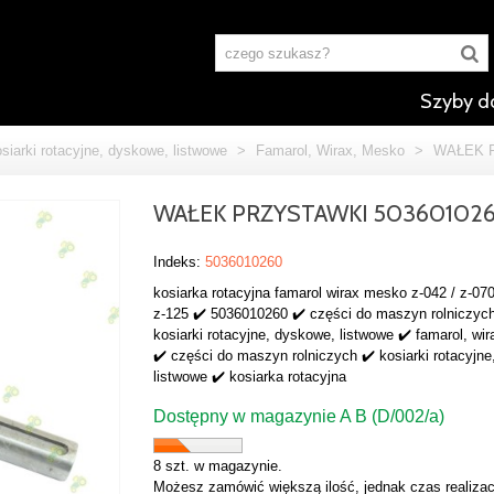
Szyby d
siarki rotacyjne, dyskowe, listwowe
>
Famarol, Wirax, Mesko
>
WAŁEK P
WAŁEK PRZYSTAWKI 50360102
Indeks:
5036010260
kosiarka rotacyjna famarol wirax mesko z-042 / z-070
z-125 ✔️ 5036010260 ✔️ części do maszyn rolniczych
kosiarki rotacyjne, dyskowe, listwowe ✔️ famarol, wi
✔️ części do maszyn rolniczych ✔️ kosiarki rotacyjn
listwowe ✔️ kosiarka rotacyjna
Dostępny w magazynie A B (D/002/a)
8 szt. w magazynie.
Możesz zamówić większą ilość, jednak czas realizac