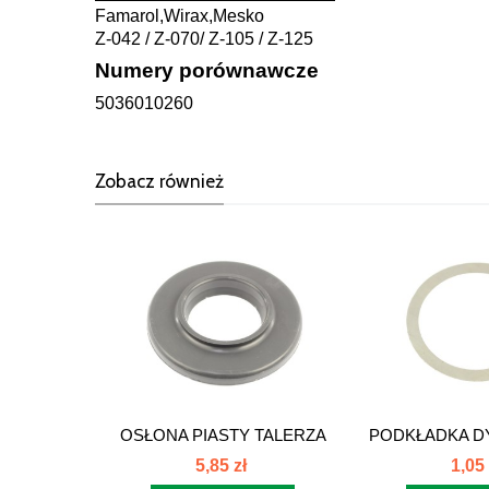
Famarol,Wirax,Mesko
Z-042 / Z-070/ Z-105 / Z-125
Numery porównawcze
5036010260
Zobacz również
OSŁONA PIASTY TALERZA
PODKŁADKA D
5036010030...
50x62x0
5,85 zł
1,05 