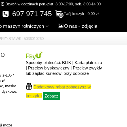
Dzwoń w godzinach pon.-piąt. 8:00-17:00, sob. 8:00-14:00
697 971 745
Twój koszyk
-
0,00 zł
0
o maszyn rolniczych
O nas - zdjęcia
RZYSTAWKI 5036010260
60
Sposoby płatności: BLIK | Karta płatnicza
| Przelew błyskawiczny | Przelew zwykły
lub zapłać kurierowi przy odbiorze
/ z-105 /
 ✔️
rax, mesko
Dodatkowy rabat zobaczysz w
e, dyskowe,
koszyku
Zobacz
ji może