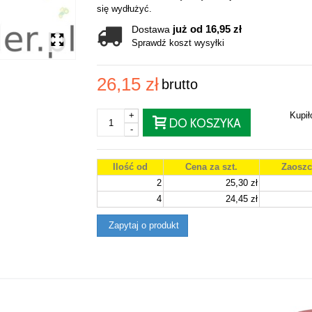
się wydłużyć.
już od 16,95 zł
Dostawa
Sprawdź koszt wysyłki
26,15 zł
brutto
+
Kupi
DO KOSZYKA
-
Ilość od
Cena za szt.
Zaoszc
2
25,30 zł
4
24,45 zł
Zapytaj o produkt