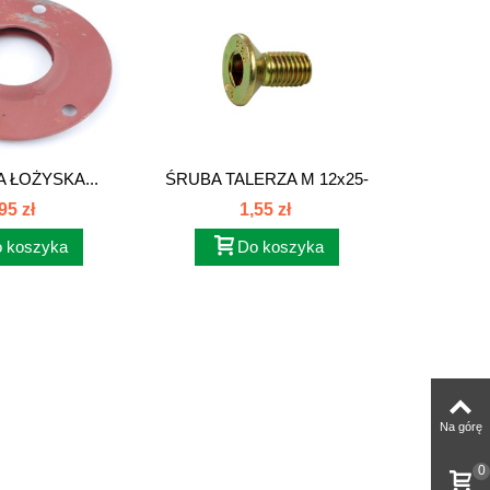
 ŁOŻYSKA...
ŚRUBA TALERZA M 12x25-
SWORZ
10...
5
95 zł
1,55 zł
 koszyka
Do koszyka
Na górę
0