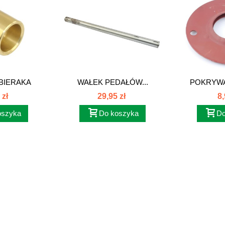
BIERAKA
WAŁEK PEDAŁÓW...
POKRYWA
Y...
 zł
29,95 zł
8,
oszyka
Do koszyka
Do