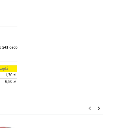
ło
241
osób
zędź
1,70 zł
6,80 zł