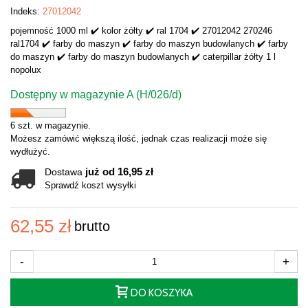
Indeks:
27012042
pojemność 1000 ml ✔️ kolor żółty ✔️ ral 1704 ✔️ 27012042 270246
ral1704 ✔️ farby do maszyn ✔️ farby do maszyn budowlanych ✔️ farby
do maszyn ✔️ farby do maszyn budowlanych ✔️ caterpillar żółty 1 l
nopolux
Dostępny w magazynie A (H/026/d)
6 szt. w magazynie.
Możesz zamówić większą ilość, jednak czas realizacji może się
wydłużyć.
już od 16,95 zł
Dostawa
Sprawdź koszt wysyłki
62,55 zł
brutto
-
+
DO KOSZYKA