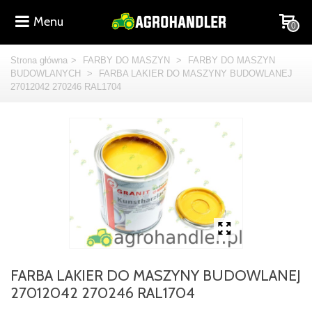
Menu
0
Strona główna
>
FARBY DO MASZYN
>
FARBY DO MASZYN
BUDOWLANYCH
>
FARBA LAKIER DO MASZYNY BUDOWLANEJ
27012042 270246 RAL1704
FARBA LAKIER DO MASZYNY BUDOWLANEJ
27012042 270246 RAL1704