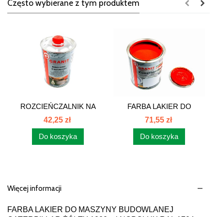
Często wybierane z tym produktem
ROZCIEŃCZALNIK NA
FARBA LAKIER DO
BAZIE...
CIĄGNIKA...
42,25 zł
71,55 zł
Do koszyka
Do koszyka
Więcej informacji
FARBA LAKIER DO MASZYNY BUDOWLANEJ