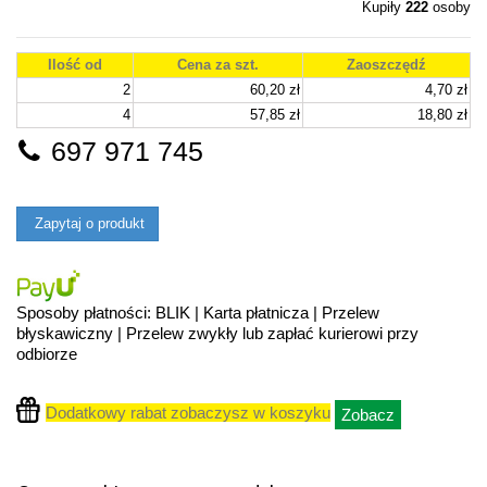
Kupiły
222
osoby
Ilość od
Cena za szt.
Zaoszczędź
2
60,20 zł
4,70 zł
4
57,85 zł
18,80 zł
697 971 745
Zapytaj o produkt
Sposoby płatności: BLIK | Karta płatnicza | Przelew
błyskawiczny | Przelew zwykły lub zapłać kurierowi przy
odbiorze
Dodatkowy rabat zobaczysz w koszyku
Zobacz