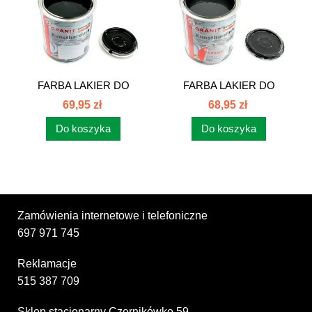
FARBA LAKIER DO
FARBA LAKIER DO
CIĄGNIKA ZETOR...
CIĄGNIKA ZETOR...
69,95 zł
68,95 zł
Do koszyka
Do koszyka
Zamówienia internetowe i telefoniczne
697 971 745
Reklamacje
515 387 709
Sklep stacjonarny Czernikówko 59