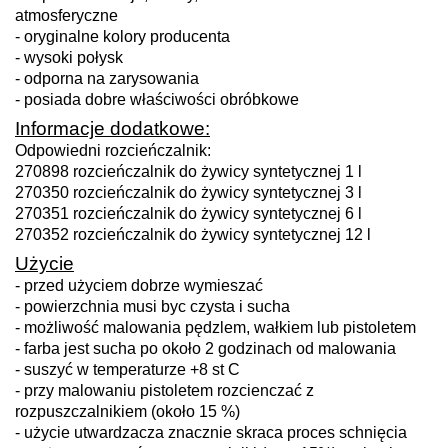
atmosferyczne
- oryginalne kolory producenta
- wysoki połysk
- odporna na zarysowania
- posiada dobre właściwości obróbkowe
Informacje dodatkowe:
Odpowiedni rozcieńczalnik:
270898 rozcieńczalnik do żywicy syntetycznej 1 l
270350 rozcieńczalnik do żywicy syntetycznej 3 l
270351 rozcieńczalnik do żywicy syntetycznej 6 l
270352 rozcieńczalnik do żywicy syntetycznej 12 l
Użycie
- przed użyciem dobrze wymieszać
- powierzchnia musi byc czysta i sucha
- możliwość malowania pędzlem, wałkiem lub pistoletem
- farba jest sucha po około 2 godzinach od malowania
- suszyć w temperaturze +8 st C
- przy malowaniu pistoletem rozcienczać z
rozpuszczalnikiem (około 15 %)
- użycie utwardzacza znacznie skraca proces schnięcia