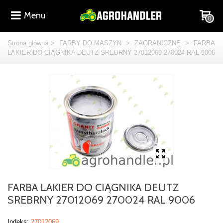
Menu
0
Strona główna
>
FARBY DO MASZYN
>
ZAGRANICZNE
>
FARBA
LAKIER DO CIĄGNIKA DEUTZ SREBRNY 27012069 270024 RAL 9006
FARBA LAKIER DO CIĄGNIKA DEUTZ
SREBRNY 27012069 270024 RAL 9006
Indeks:
27012069