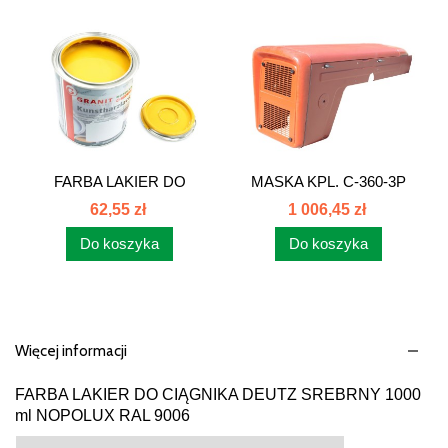
FARBA LAKIER DO
MASKA KPL. C-360-3P
MASZYNY...
46953000,...
62,55 zł
1 006,45 zł
Do koszyka
Do koszyka
Więcej informacji
FARBA LAKIER DO CIĄGNIKA DEUTZ SREBRNY 1000
ml NOPOLUX RAL 9006