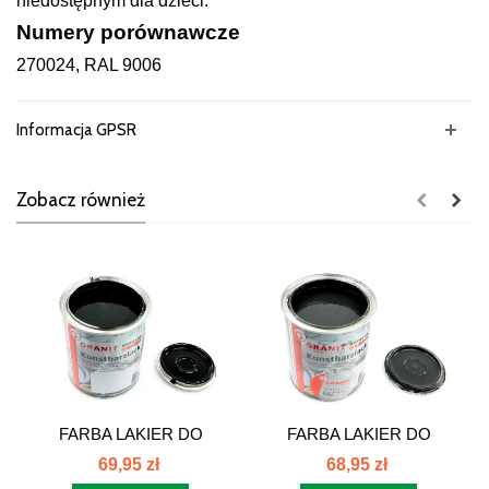
niedostępnym dla dzieci.
Numery porównawcze
270024, RAL 9006
Informacja GPSR
Zobacz również
FARBA LAKIER DO
FARBA LAKIER DO
CIĄGNIKA ZETOR...
CIĄGNIKA ZETOR...
69,95 zł
68,95 zł