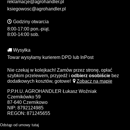
reklamacje@agrohandler.pl
ksiegowosc@agrohandler.pl
Godziny otwarcia
8:00-17:00 pon.-piąt.
8:00-14:00 sob.
Wysyłka
Towar wysyłamy kurierem DPD lub InPost
Nie czekaj w kolejkach! Zamów przez stronę, opłać
szybkim przelewem, przyjedź i
odbierz osobiście
bez
dodatkowych kosztów, gotowe!
Zobacz na mapie
P.P.H.U. AGROHANDLER Łukasz Woźniak
Czernikówko 59
87-640 Czernikowo
NIP: 8792124985
REGON: 871245655
Odstąp od umowy tutaj