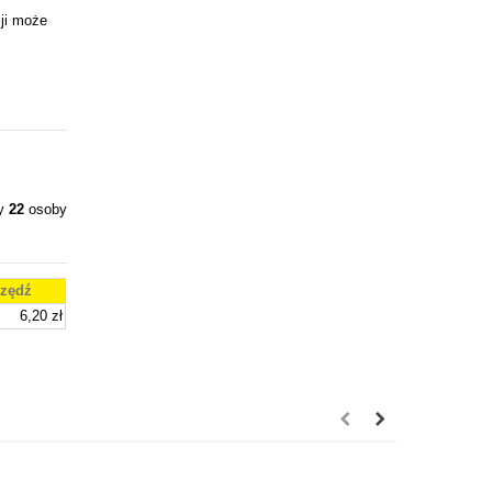
ji może
ły
22
osoby
zędź
6,20 zł