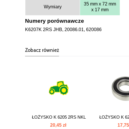
35 mm x 72 mm
Wymiary
x 17 mm
Numery porównawcze
K6207K 2RS JHB, 20086.01, 620086
Zobacz również
ŁOŻYSKO K 6205 2RS NKL
ŁOŻYSKO K 62
K62
20,45 zł
17,75