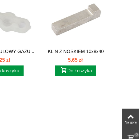
ULOWY GAZU...
KLIN Z NOSKIEM 10x8x40
OBUDOW
007612...
25 zł
5,65 zł
 koszyka
Do koszyka
Na górę
0