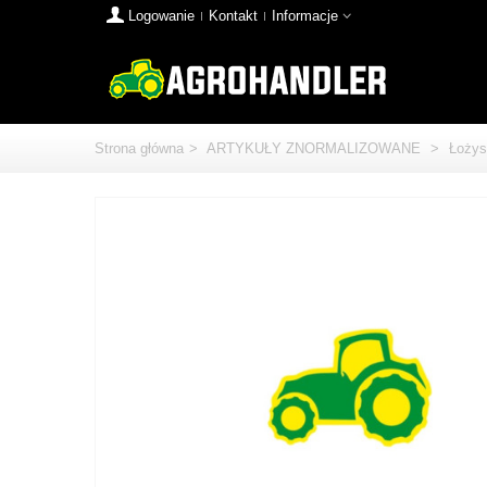
Logowanie
Kontakt
Informacje
Strona główna
>
ARTYKUŁY ZNORMALIZOWANE
>
Łożys