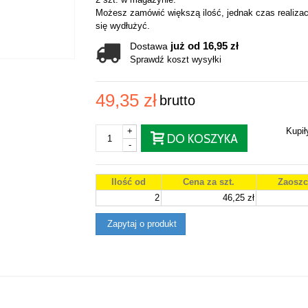
Możesz zamówić większą ilość, jednak czas realizac
się wydłużyć.
już od 16,95 zł
Dostawa
Sprawdź koszt wysyłki
49,35 zł
brutto
+
Kupi
DO KOSZYKA
-
Ilość od
Cena za szt.
Zaoszc
2
46,25 zł
Zapytaj o produkt