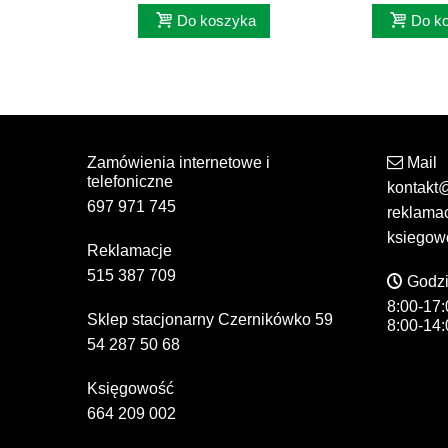
Do koszyka
Do k
Zamówienia internetowe i
Mail
telefoniczne
kontakt
697 971 745
reklama
ksiegow
Reklamacje
515 387 709
Godzi
8:00-17:
Sklep stacjonarny Czernikówko 59
8:00-14:
54 287 50 68
Księgowość
664 209 002