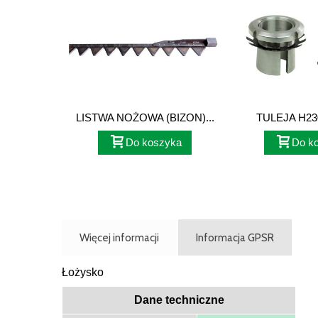
LISTWA NOŻOWA (BIZON)...
TULEJA H23
239127, 
Do koszyka
Do k
Więcej informacji
Informacja GPSR
Łożysko
Dane techniczne