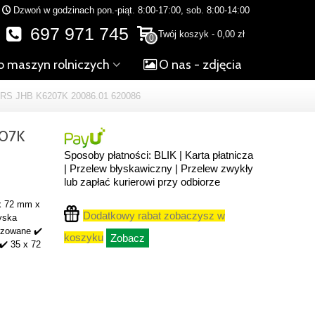
Dzwoń w godzinach pon.-piąt. 8:00-17:00, sob. 8:00-14:00
697 971 745
Twój koszyk
-
0,00 zł
0
o maszyn rolniczych
O nas - zdjęcia
RS JHB K6207K 20086.01 620086
207K
Sposoby płatności: BLIK | Karta płatnicza
| Przelew błyskawiczny | Przelew zwykły
lub zapłać kurierowi przy odbiorze
x 72 mm x
Dodatkowy rabat zobaczysz w
yska
izowane ✔️
koszyku
Zobacz
✔️ 35 x 72