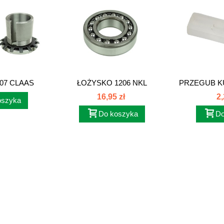
07 CLAAS
ŁOŻYSKO 1206 NKL
PRZEGUB K
500832
16,95 zł
2,
oszyka
Do koszyka
Do