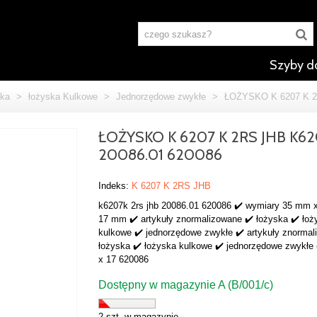
Szyby d
ka
>
łożyska Kulkowe
>
Jednorzędowe zwykłe
>
ŁOŻYSKO K 6207 K 2
ŁOŻYSKO K 6207 K 2RS JHB K6
20086.01 620086
Indeks:
K 6207 K 2RS JHB
k6207k 2rs jhb 20086.01 620086 ✔️ wymiary 35 mm 
17 mm ✔️ artykuły znormalizowane ✔️ łożyska ✔️ łoż
kulkowe ✔️ jednorzędowe zwykłe ✔️ artykuły znormal
łożyska ✔️ łożyska kulkowe ✔️ jednorzędowe zwykłe 
x 17 620086
Dostępny w magazynie A (B/001/c)
2 szt. w magazynie.