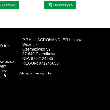
 koszyka
Do koszyka
P.P.H.U. AGROHANDLER Łukasz
Woźniak
D lub
Czernikówko 59
87-640 Czernikowo
NIP: 8792124985
ów przez
REGON: 871245655
ewem,
bez
Odstąp od umowy tutaj
e!