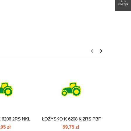
Koszyk
 6206 2RS NKL
ŁOŻYSKO K 6208 K 2RS PBF
ŁOŻYSKO 
,95 zł
59,75 zł