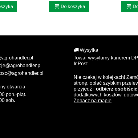
oszyka
Do koszyka
Do
Wysyłka
@agrohandler.pl
Towar wysyłamy kurierem DP
InPost
cje@agrohandler.pl
osc@agrohandler.pl
Nie czekaj w kolejkach! Zam
stronę, opłać szybkim przel
ny otwarcia
przyjedź i
odbierz osobiście
00 pon.-piąt.
dodatkowych kosztów, gotow
00 sob.
Zobacz na mapie