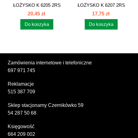
ŁOŻYSKO K 6205 2RS
ŁOŻYSKO K 6207 2RS
NKL
PBF K6207
20,45 zł
17,75 zł
Do koszyka
Do koszyka
Zamówienia internetowe i telefoniczne
697 971 745
Reklamacje
515 387 709
Sklep stacjonarny Czernikówko 59
54 287 50 68
Księgowość
664 209 002