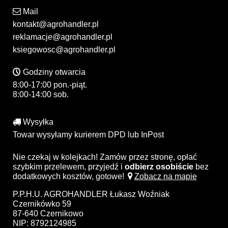
Mail
kontakt@agrohandler.pl
reklamacje@agrohandler.pl
ksiegowosc@agrohandler.pl
Godziny otwarcia
8:00-17:00 pon.-piąt.
8:00-14:00 sob.
Wysyłka
Towar wysyłamy kurierem DPD lub InPost
Nie czekaj w kolejkach! Zamów przez stronę, opłać
szybkim przelewem, przyjedź i
odbierz osobiście
bez
dodatkowych kosztów, gotowe!
Zobacz na mapie
P.P.H.U. AGROHANDLER Łukasz Woźniak
Czernikówko 59
87-640 Czernikowo
NIP: 8792124985