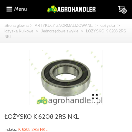
Menu
0
Strona główna
>
ARTYKUŁY ZNORMALIZOWANE
>
Łożyska
>
łożyska Kulkowe
>
Jednorzędowe zwykłe
>
ŁOŻYSKO K 6208 2RS
NKL
ŁOŻYSKO K 6208 2RS NKL
Indeks:
K 6208 2RS NKL