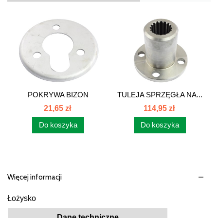
POKRYWA BIZON
TULEJA SPRZĘGŁA NA...
5040200080...
21,65 zł
114,95 zł
Do koszyka
Do koszyka
Więcej informacji
Łożysko
Dane techniczne