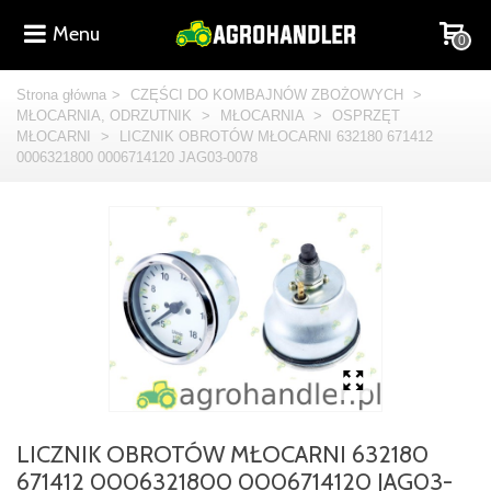
Menu
0
Strona główna
>
CZĘŚCI DO KOMBAJNÓW ZBOŻOWYCH
>
MŁOCARNIA, ODRZUTNIK
>
MŁOCARNIA
>
OSPRZĘT
MŁOCARNI
>
LICZNIK OBROTÓW MŁOCARNI 632180 671412
0006321800 0006714120 JAG03-0078
LICZNIK OBROTÓW MŁOCARNI 632180
671412 0006321800 0006714120 JAG03-