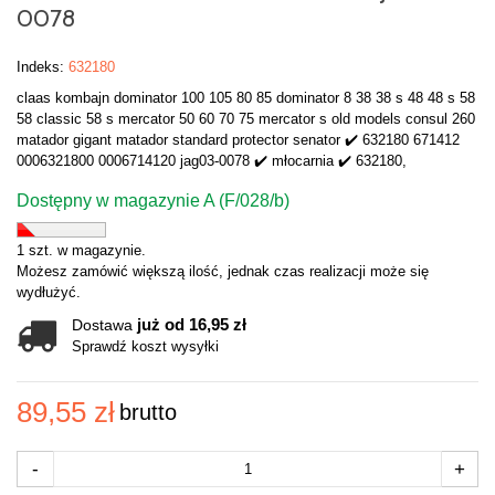
0078
Indeks:
632180
claas kombajn dominator 100 105 80 85 dominator 8 38 38 s 48 48 s 58
58 classic 58 s mercator 50 60 70 75 mercator s old models consul 260
matador gigant matador standard protector senator ✔️ 632180 671412
0006321800 0006714120 jag03-0078 ✔️ młocarnia ✔️ 632180,
Dostępny w magazynie A (F/028/b)
1 szt. w magazynie.
Możesz zamówić większą ilość, jednak czas realizacji może się
wydłużyć.
już od 16,95 zł
Dostawa
Sprawdź koszt wysyłki
89,55 zł
brutto
-
+