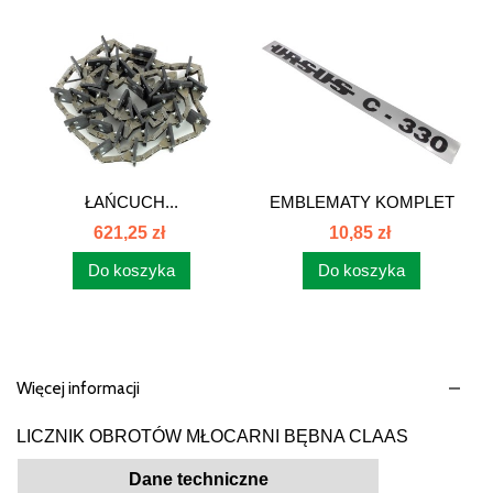
ŁAŃCUCH...
EMBLEMATY KOMPLET
NAKLEJEK...
621,25 zł
10,85 zł
Do koszyka
Do koszyka
Więcej informacji
LICZNIK OBROTÓW MŁOCARNI BĘBNA CLAAS
Dane techniczne