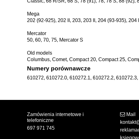
Classic, 68 R/SR, 68 S, 78 (91), 78, 78 S, 88 (92),
Mega
202 (92-925), 202 II, 203, 203 II, 204 (93-935), 204 I
Mercator
50, 60, 70, 75, Mercator S
Old models
Columbus, Comet, Compact 20, Compact 25, Compac
Numery porównawcze
610272, 610272.0, 610272.1, 610272.2, 610272.3
Zamówienia internetowe i
Mail
telefoniczne
kontakt
697 971 745
reklama
ksiegow