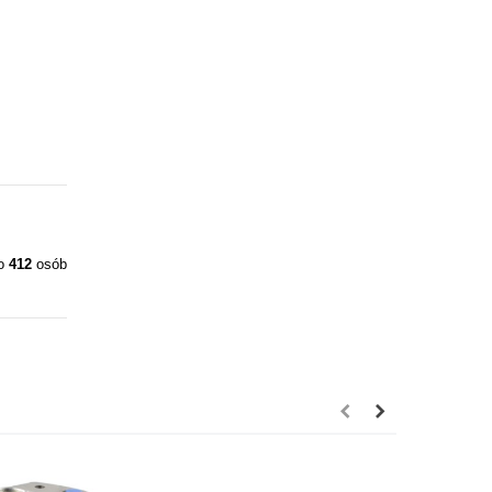
ło
412
osób