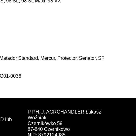
8 S, 98 SL, 98 SL Maxi, 98 VX
tador Standard, Mercur, Protector, Senator, SF
AG01-0036
P.P.H.U. AGROHANDLER Łukasz
Woźniak
D lub
Czernikówko 59
87-640 Czernikowo
NIP: 8792124985