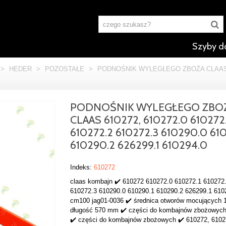
Szyby d
>
HEDER
>
POZOSTAŁE
>
PODNOŚNIK WYLEGŁEGO ZBOŻA CLAAS 6102
PODNOŚNIK WYLEGŁEGO ZBO
CLAAS 610272, 610272.0 610272.
610272.2 610272.3 610290.0 61
610290.2 626299.1 610294.0
Indeks:
610272
claas kombajn ✔️ 610272 610272.0 610272.1 610272
610272.3 610290.0 610290.1 610290.2 626299.1 610
cm100 jag01-0036 ✔️ średnica otworów mocujących 
długość 570 mm ✔️ części do kombajnów zbożowych
✔️ części do kombajnów zbożowych ✔️ 610272, 6102