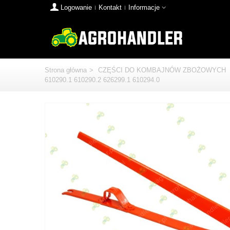
Logowanie
Kontakt
Informacje
Strona główna
>
CZĘŚCI DO KOMBAJNÓW ZBOŻOWYCH
610290.1 610290.2 626299.1 610294.0