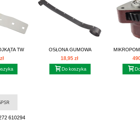
JKĄTA TW
OSŁONA GUMOWA
MIKROPOMP
PODSIEWACZA...
C3
zł
18,95 zł
490
oszyka
Do koszyka
Do
 GPSR
0272 610294