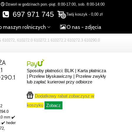
Dzwoń w godzinach pon.-piąt. 8:00-17:00, sob. 8:00-14:00
697 971 745
Twój koszyk
-
0,00 zł
0
o maszyn rolniczych
O nas - zdjęcia
72, 610272.0 610272.1 610272.2 610272.3 610290.0
ŻA
1
Sposoby płatności: BLIK | Karta płatnicza
0290.1
| Przelew błyskawiczny | Przelew zwykły
lub zapłać kurierowi przy odbiorze
Dodatkowy rabat zobaczysz w
koszyku
Zobacz
.2
294.0
10 mm ✔️
 ✔️ heder
72,