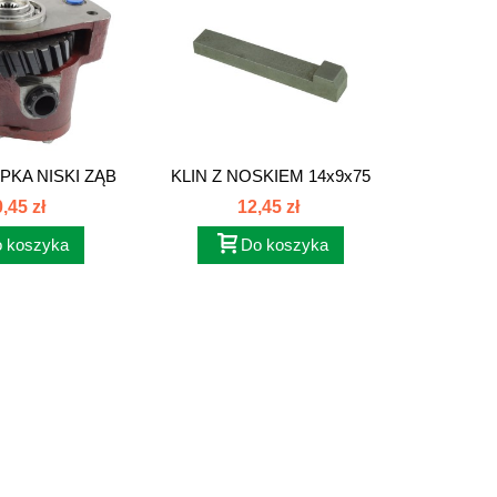
KA NISKI ZĄB
KLIN Z NOSKIEM 14x9x75
85...
CLAAS 007634
ODPOW
,45 zł
12,45 zł
 koszyka
Do koszyka