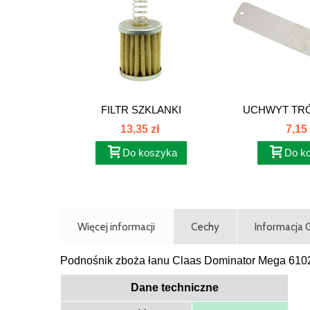
FILTR SZKLANKI
UCHWYT TRÓ
ODSTOJNIKA 624722...
13,35 zł
7,15 
Do koszyka
Do k
Więcej informacji
Cechy
Informacja
Podnośnik zboża łanu Claas Dominator Mega 61
Dane techniczne