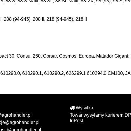
 88, 88 S, 88 S Maxi, 88 SL, 88 SL Maxi, 88 VX, 98 (93), 98 S, 9
I, 208 (94-945), 208 II, 218 (94-945), 218 II
t 30, Consul 260, Corsar, Cosmos, Europa, Matador Gigant, Ma
, 610290.0, 610290.1, 610290.2, 626299.1 610294.0 CM100, J
Wysyłka
@agrohandler.pl
Towar wysyłamy kurierem DP
InPost
cje@agrohandler.pl
osc@agrohandler.pl