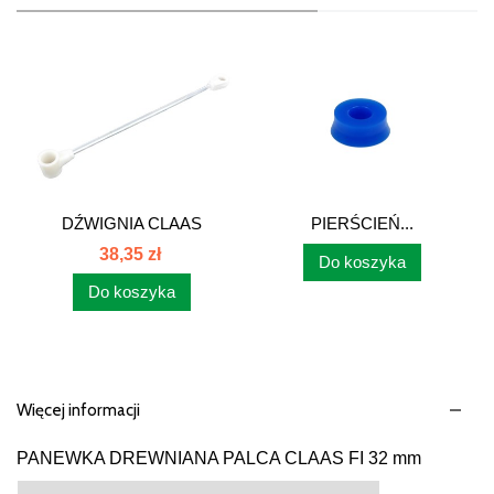
DŹWIGNIA CLAAS
PIERŚCIEŃ...
648876.0...
38,35 zł
Do koszyka
Do koszyka
Więcej informacji
PANEWKA DREWNIANA PALCA CLAAS FI 32 mm