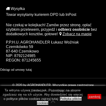
Wysyłka
Towar wysyłamy kurierem DPD lub InPost
Nie czekaj w kolejkach! Zamów przez stronę, opłać
szybkim przelewem, przyjedź i
odbierz osobiście
bez
dodatkowych kosztów, gotowe!
Zobacz na mapie
P.P.H.U. AGROHANDLER Łukasz Woźniak
Czernikówko 59
87-640 Czernikowo
NIP: 8792124985
REGON: 871245655
Odstąp od umowy tutaj
© 2020 by AGROHANDLER. Wszystkie prawa zastrzeżone
Ta witryna używa ciasteczek. Pozostając na stronie
Przełącz na wersję na komputer
zgadzasz się na ich użycie. Aby dowiedzieć się więcej
zamknij
o polityce plików cookies zajrzyj tutaj:
Polityka plików
cookies