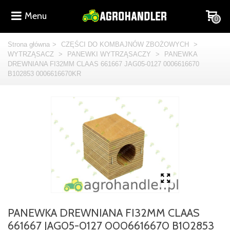
Menu
0
Strona główna
>
CZĘŚCI DO KOMBAJNÓW ZBOŻOWYCH
>
WYTRZĄSACZ
>
PANEWKI WYTRZĄSACZY
>
PANEWKA
DREWNIANA FI32MM CLAAS 661667 JAG05-0127 0006616670
B102853 0006616670KR
PANEWKA DREWNIANA FI32MM CLAAS
661667 JAG05-0127 0006616670 B102853