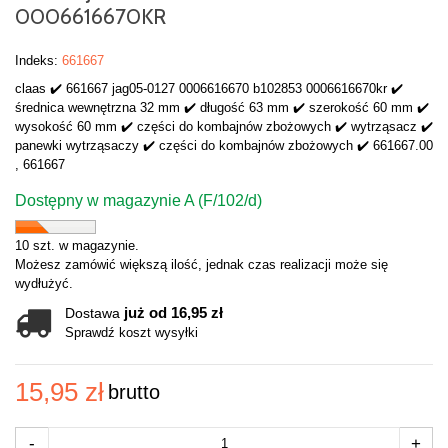
0006616670KR
Indeks:
661667
claas ✔️ 661667 jag05-0127 0006616670 b102853 0006616670kr ✔️
średnica wewnętrzna 32 mm ✔️ długość 63 mm ✔️ szerokość 60 mm ✔️
wysokość 60 mm ✔️ części do kombajnów zbożowych ✔️ wytrząsacz ✔️
panewki wytrząsaczy ✔️ części do kombajnów zbożowych ✔️ 661667.00
, 661667
Dostępny w magazynie A (F/102/d)
10 szt. w magazynie.
Możesz zamówić większą ilość, jednak czas realizacji może się
wydłużyć.
już od 16,95 zł
Dostawa
Sprawdź koszt wysyłki
15,95 zł
brutto
-
+