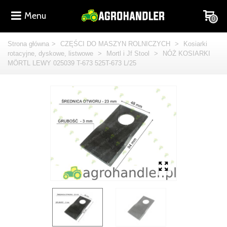
Menu
0
Strona główna
>
CZĘŚCI DO MASZYN ROLNICZYCH
>
Kosiarki
rotacyjne, dyskowe, listwowe
>
Mortl i Jf Stool
>
NÓŻ KOSIARKI
MÖRTL LEWY 025039 T-673 525T-673 L/25