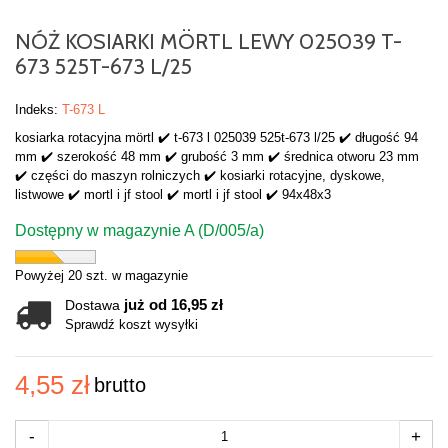
NÓŻ KOSIARKI MÖRTL LEWY 025039 T-
673 525T-673 L/25
Indeks:
T-673 L
kosiarka rotacyjna mörtl ✔️ t-673 l 025039 525t-673 l/25 ✔️ długość 94
mm ✔️ szerokość 48 mm ✔️ grubość 3 mm ✔️ średnica otworu 23 mm
✔️ części do maszyn rolniczych ✔️ kosiarki rotacyjne, dyskowe,
listwowe ✔️ mortl i jf stool ✔️ mortl i jf stool ✔️ 94x48x3
Dostępny w magazynie A (D/005/a)
Powyżej 20 szt. w magazynie
już od 16,95 zł
Dostawa
Sprawdź koszt wysyłki
4,55 zł
brutto
-
+