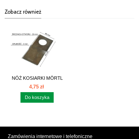
Zobacz również
NÓŻ KOSIARKI MÖRTL
PRAWY 025040...
4,75 zł
Do koszyka
Zamówienia internetowe i telefoniczne