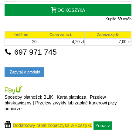
DO KOSZYKA
Kupiło
39
osób
Ilość od
Cena za szt.
Zaoszczędź
20
4,20 zł
7,00 zł
697 971 745
Zapytaj o produkt
Sposoby płatności: BLIK | Karta płatnicza | Przelew
błyskawiczny | Przelew zwykły lub zapłać kurierowi przy
odbiorze
Dodatkowy rabat zobaczysz w koszyku
Zobacz