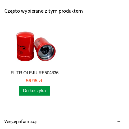
Często wybierane z tym produktem
FILTR OLEJU RE504836
LF16243...
56,95 zł
Do koszyka
Więcej informacji