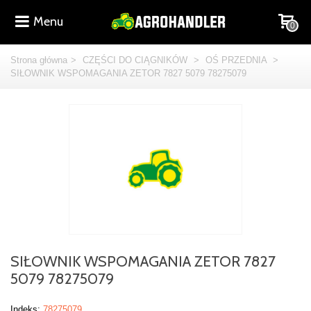
Menu
0
Strona główna
>
CZĘŚCI DO CIĄGNIKÓW
>
OŚ PRZEDNIA
>
SIŁOWNIK WSPOMAGANIA ZETOR 7827 5079 78275079
SIŁOWNIK WSPOMAGANIA ZETOR 7827
5079 78275079
Indeks:
78275079