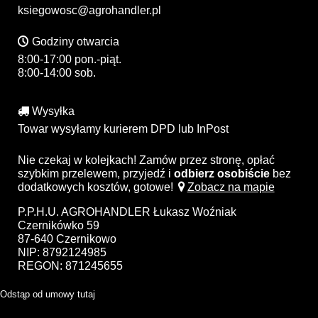
ksiegowosc@agrohandler.pl
Godziny otwarcia
8:00-17:00 pon.-piąt.
8:00-14:00 sob.
Wysyłka
Towar wysyłamy kurierem DPD lub InPost
Nie czekaj w kolejkach! Zamów przez stronę, opłać
szybkim przelewem, przyjedź i
odbierz osobiście
bez
dodatkowych kosztów, gotowe!
Zobacz na mapie
P.P.H.U. AGROHANDLER Łukasz Woźniak
Czernikówko 59
87-640 Czernikowo
NIP: 8792124985
REGON: 871245655
Odstąp od umowy tutaj