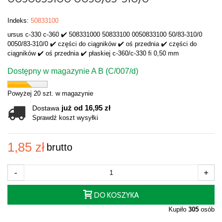
Indeks:
50833100
ursus c-330 c-360 ✔️ 508331000 50833100 0050833100 50/83-310/0
0050/83-310/0 ✔️ części do ciągników ✔️ oś przednia ✔️ części do
ciągników ✔️ oś przednia ✔️ płaskiej c-360/c-330 fi 0,50 mm
Dostępny w magazynie A B (C/007/d)
Powyżej 20 szt. w magazynie
już od 16,95 zł
Dostawa
Sprawdź koszt wysyłki
1,85 zł
brutto
-
+
DO KOSZYKA
Kupiło
305
osób