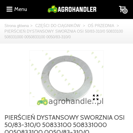
Menu
0
Strona główna
>
CZĘŚCI DO CIĄGNIKÓW
>
OŚ PRZEDNIA
>
PIERŚCIEŃ DYSTANSOWY SWORZNIA OSI 50/83-310/0 50833100
508331000 0050833100 0050/83-310/0
PIERŚCIEŃ DYSTANSOWY SWORZNIA OSI
50/83-310/0 50833100 508331000
0050833100 0050/83-310/0