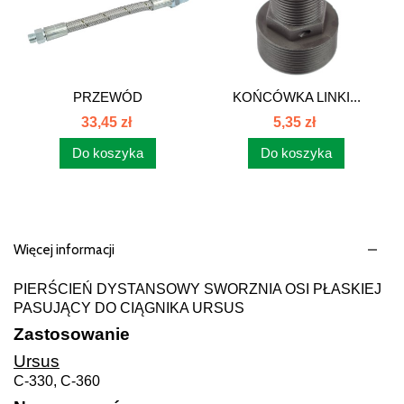
PRZEWÓD
KOŃCÓWKA LINKI...
ELASTYCZNY...
33,45 zł
5,35 zł
Do koszyka
Do koszyka
Więcej informacji
PIERŚCIEŃ DYSTANSOWY SWORZNIA OSI PŁASKIEJ
PASUJĄCY DO CIĄGNIKA URSUS
Zastosowanie
Ursus
C-330, C-360