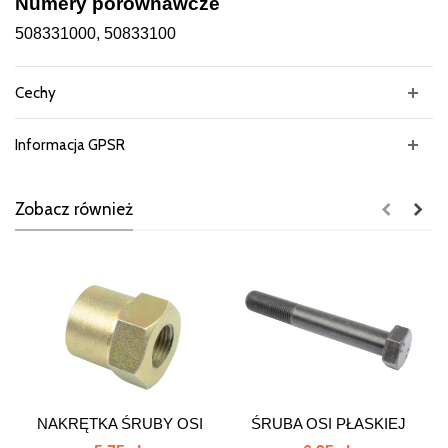
Numery porównawcze
508331000, 50833100
Cechy
Informacja GPSR
Zobacz również
NAKRĘTKA ŚRUBY OSI
ŚRUBA OSI PŁASKIEJ
PŁASKIEJ...
M16x1.5x110...