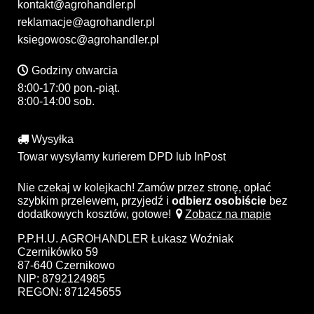
kontakt@agrohandler.pl
reklamacje@agrohandler.pl
ksiegowosc@agrohandler.pl
Godziny otwarcia
8:00-17:00 pon.-piąt.
8:00-14:00 sob.
Wysyłka
Towar wysyłamy kurierem DPD lub InPost
Nie czekaj w kolejkach! Zamów przez stronę, opłać
szybkim przelewem, przyjedź i
odbierz osobiście
bez
dodatkowych kosztów, gotowe!
Zobacz na mapie
P.P.H.U. AGROHANDLER Łukasz Woźniak
Czernikówko 59
87-640 Czernikowo
NIP: 8792124985
REGON: 871245655