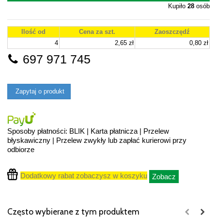
Kupiło
28
osób
Ilość od
Cena za szt.
Zaoszczędź
4
2,65 zł
0,80 zł
697 971 745
Zapytaj o produkt
Sposoby płatności: BLIK | Karta płatnicza | Przelew
błyskawiczny | Przelew zwykły lub zapłać kurierowi przy
odbiorze
Dodatkowy rabat zobaczysz w koszyku
Zobacz
Często wybierane z tym produktem