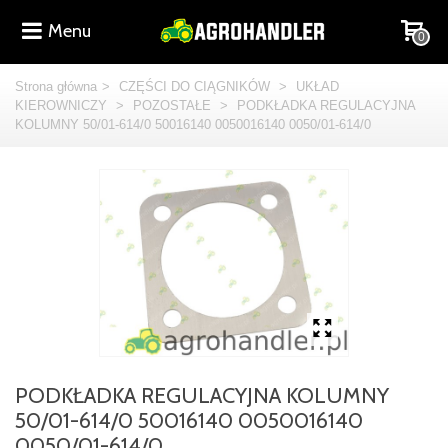
Menu
0
Strona główna
>
CZĘŚCI DO CIĄGNIKÓW
>
UKŁAD
KIEROWNICZY
>
POZOSTAŁE
>
PODKŁADKA REGULACYJNA
KOLUMNY 50/01-614/0 50016140 0050016140 0050/01-614/0
PODKŁADKA REGULACYJNA KOLUMNY
50/01-614/0 50016140 0050016140
0050/01-614/0