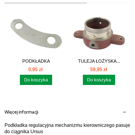
PODKŁADKA
TULEJA ŁOŻYSKA...
MECHANIZMU...
0,95 zł
59,95 zł
Do koszyka
Do koszyka
Więcej informacji
Podkładka regulacyjna mechanizmu kierowniczego pasuje
do ciągnika Ursus