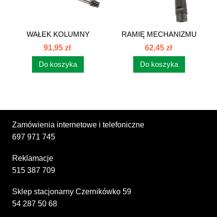
WAŁEK KOLUMNY
RAMIĘ MECHANIZMU
KIEROWNICZEJ C-330...
KIEROWNICZEGO...
91,95 zł
62,45 zł
Do koszyka
Do koszyka
Zamówienia internetowe i telefoniczne
697 971 745
Reklamacje
515 387 709
Sklep stacjonarny Czernikówko 59
54 287 50 68