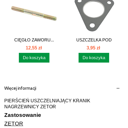
CIĘGŁO ZAWORU...
USZCZELKA POD
KOLEKTOR
12,55 zł
3,95 zł
WYDECHOWY...
Do koszyka
Do koszyka
Więcej informacji
PIERŚCIEŃ USZCZELNIAJĄCY KRANIK
NAGRZEWNICY ZETOR
Zastosowanie
ZETOR