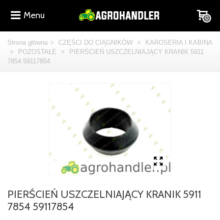
Menu
0
Strona główna
>
CZĘŚCI DO CIĄGNIKÓW
>
KAROSERIA I KABINA
>
POZOSTAŁE
>
PIERŚCIEŃ USZCZELNIAJĄCY KRANIK 5911
7854 59117854
PIERŚCIEŃ USZCZELNIAJĄCY KRANIK 5911
7854 59117854