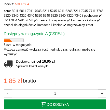
Indeks:
59117854
zetor 5011 6011 7011 7045 5211 5245 6211 6245 7211 7245 7711 7745
3320 3340 4320 4340 5320 5340 6320 6340 7320 7340 i pochodne ✔️
59117854 5911 7854 ✔️ części do ciągników ✔️ karoseria i kabina ✔️
części do ciągników ✔️ karoseria i kabina ✔️ nagrzewnicy zetor
Dostępny w magazynie A (C/015/c)
6 szt. w magazynie.
Możesz zamówić większą ilość, jednak czas realizacji może się
wydłużyć.
już od 16,95 zł
Dostawa
Sprawdź koszt wysyłki
1,85 zł
brutto
-
+
DO KOSZYKA