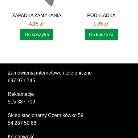
ZAPADKA ZAMYKANIA
PODKŁADKA
TYLNEJ SZYBY...
PLASTIKOWA ZAPADKI...
4,15 zł
1,95 zł
Do koszyka
Do koszyka
Zamówienia internetowe i telefoniczne
697 971 745
Reklamacje
515 387 709
Sklep stacjonarny Czernikówko 59
54 287 50 68
Księgowość