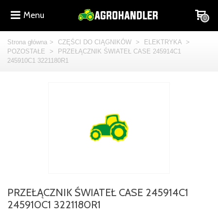
Menu
0
Strona główna
>
CZĘŚCI DO CIĄGNIKÓW
>
ELEKTRYKA
>
POZOSTAŁE
>
PRZEŁĄCZNIK ŚWIATEŁ CASE 245914C1
245910C1 3221180R1
PRZEŁĄCZNIK ŚWIATEŁ CASE 245914C1
245910C1 3221180R1