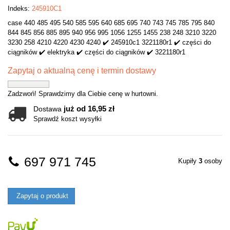
Indeks:
245910C1
case 440 485 495 540 585 595 640 685 695 740 743 745 785 795 840
844 845 856 885 895 940 956 995 1056 1255 1455 238 248 3210 3220
3230 258 4210 4220 4230 4240 ✔️ 245910c1 3221180r1 ✔️ części do
ciągników ✔️ elektryka ✔️ części do ciągników ✔️ 3221180r1
Zapytaj o aktualną cenę i termin dostawy
Zadzwoń! Sprawdzimy dla Ciebie cenę w hurtowni.
już od 16,95 zł
Dostawa
Sprawdź koszt wysyłki
697 971 745
Kupiły
3
osoby
Zapytaj o produkt