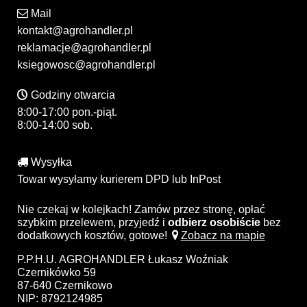
Mail
kontakt@agrohandler.pl
reklamacje@agrohandler.pl
ksiegowosc@agrohandler.pl
Godziny otwarcia
8:00-17:00 pon.-piąt.
8:00-14:00 sob.
Wysyłka
Towar wysyłamy kurierem DPD lub InPost
Nie czekaj w kolejkach! Zamów przez stronę, opłać
szybkim przelewem, przyjedź i
odbierz osobiście
bez
dodatkowych kosztów, gotowe!
Zobacz na mapie
P.P.H.U. AGROHANDLER Łukasz Woźniak
Czernikówko 59
87-640 Czernikowo
NIP: 8792124985