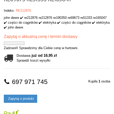
Indeks:
RE212876
john deere ✔️ re212876 re212876 re190350 re69673 re51333 re165047
✔️ części do ciągników ✔️ elektryka ✔️ części do ciągników ✔️ elektryka
✔️ john deere
Zapytaj o aktualną cenę i termin dostawy
Zadzwoń! Sprawdzimy dla Ciebie cenę w hurtowni.
już od 16,95 zł
Dostawa
Sprawdź koszt wysyłki
697 971 745
Kupiła
1
osoba
Zapytaj o produkt