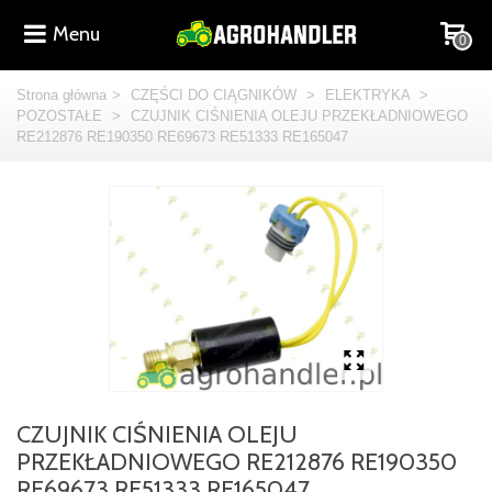
Menu
0
Strona główna
>
CZĘŚCI DO CIĄGNIKÓW
>
ELEKTRYKA
>
POZOSTAŁE
>
CZUJNIK CIŚNIENIA OLEJU PRZEKŁADNIOWEGO
RE212876 RE190350 RE69673 RE51333 RE165047
CZUJNIK CIŚNIENIA OLEJU
PRZEKŁADNIOWEGO RE212876 RE190350
RE69673 RE51333 RE165047