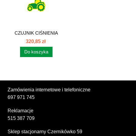
CZUJNIK CIŚNIENIA
OLEJU JOHN...
320,85 zł
Do koszyka
Zamówienia internetowe i telefoniczne
697 971 745
Reklamacje
515 387 709
Sklep stacjonarny Czernikówko 59