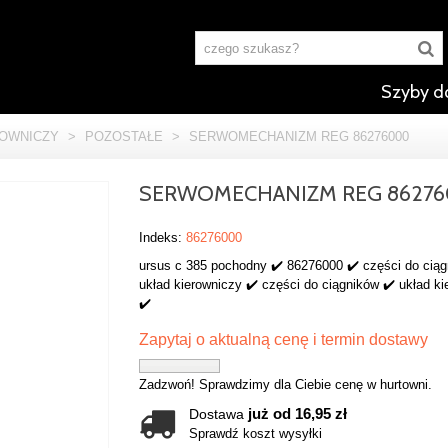
Szyby d
ROWNICZY
>
POZOSTAŁE
>
SERWOMECHANIZM REG 86276000
SERWOMECHANIZM REG 8627
Indeks:
86276000
ursus c 385 pochodny ✔️ 86276000 ✔️ części do ciąg
układ kierowniczy ✔️ części do ciągników ✔️ układ k
✔️
Zapytaj o aktualną cenę i termin dostawy
Zadzwoń! Sprawdzimy dla Ciebie cenę w hurtowni.
już od 16,95 zł
Dostawa
Sprawdź koszt wysyłki