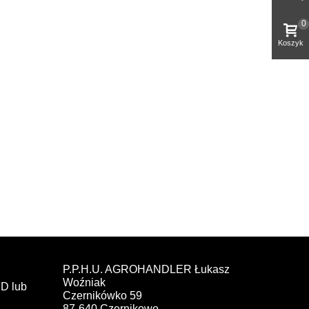
0
Koszyk
P.P.H.U. AGROHANDLER Łukasz
Woźniak
D lub
Czernikówko 59
87-640 Czernikowo