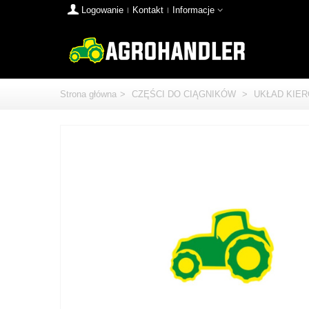
Logowanie
Kontakt
Informacje
Strona główna
>
CZĘŚCI DO CIĄGNIKÓW
>
UKŁAD KIE