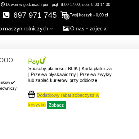
Dzwoń w godzinach pon.-piąt. 8:00-17:00, sob. 8:00-14:00
697 971 745
Twój koszyk
-
0,00 zł
0
o maszyn rolniczych
O nas - zdjęcia
6000
Sposoby płatności: BLIK | Karta płatnicza
| Przelew błyskawiczny | Przelew zwykły
lub zapłać kurierowi przy odbiorze
ników ✔️
ierowniczy
Dodatkowy rabat zobaczysz w
koszyku
Zobacz