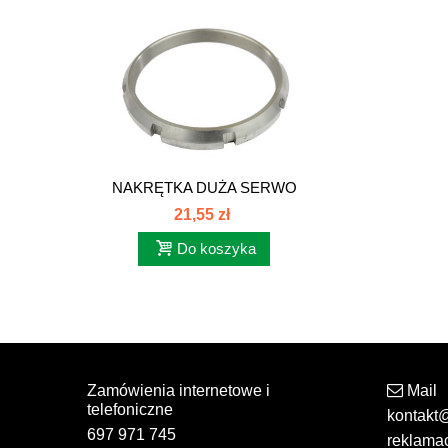
NAKRĘTKA DUŻA SERWO
N/T C385...
21,55 zł
Do koszyka
Zamówienia internetowe i
Mail
telefoniczne
kontakt
697 971 745
reklama