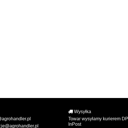
Wysyłka
@agrohandler.pl
Towar wysyłamy kurierem DP
InPost
cje@agrohandler.pl