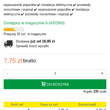
wyposażenie pojazdów ✔️ instalacja elektryczna ✔️ przewody
rozruchowe i osprzęt ✔️ wyposażenie pojazdów ✔️ instalacja
elektryczna ✔️ przewody rozruchowe i osprzęt ✔️
Dostępny w magazynie A (A/039/d)
Powyżej 20 szt. w magazynie
już od 16,95 zł
Dostawa
Sprawdź koszt wysyłki
7,75 zł
brutto
-
+
DO KOSZYKA
Kupiło
335
osób
Ilość od
Cena za szt.
Zaoszczędź