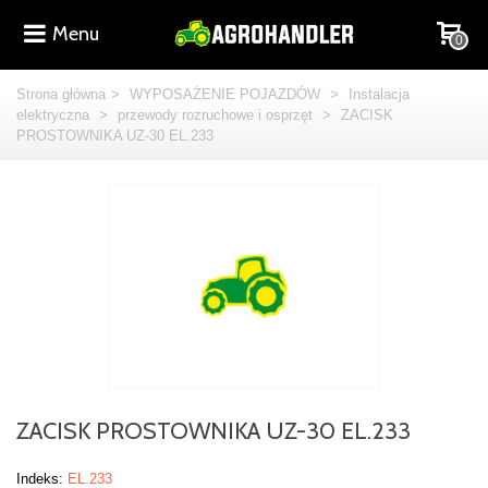
Menu
0
Strona główna
>
WYPOSAŻENIE POJAZDÓW
>
Instalacja
elektryczna
>
przewody rozruchowe i osprzęt
>
ZACISK
PROSTOWNIKA UZ-30 EL.233
ZACISK PROSTOWNIKA UZ-30 EL.233
Indeks:
EL.233