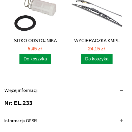
SITKO ODSTOJNIKA
WYCIERACZKA KMPL
PALIWA...
410mm...
5,45 zł
24,15 zł
Do koszyka
Do koszyka
Więcej informacji
Nr: EL.233
Informacja GPSR