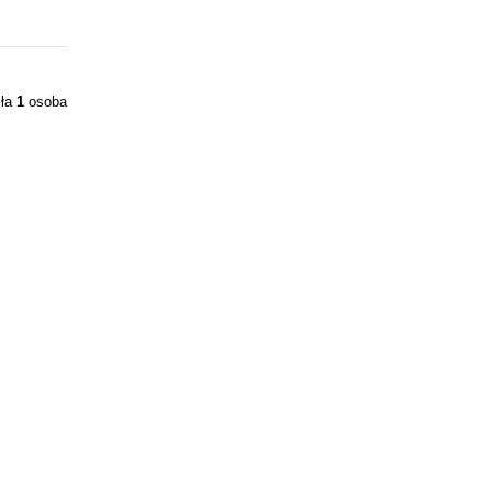
iła
1
osoba