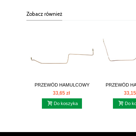
Zobacz również
PRZEWÓD HAMULCOWY
PRZEWÓD H
PRAWY ZETOR...
LEWY ZE
33,65 zł
33,15
Do koszyka
Do k