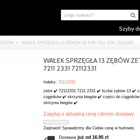
Szyby d
BIEGÓW
>
WAŁEK SPRZĘGŁA 13 ZĘBÓW ZETOR 7211 2331 72112331
WAŁEK SPRZĘGŁA 13 ZĘBÓW Z
7211 2331 72112331
Indeks:
72112331
zetor ✔️ 72112331 7211 2331 ✔️ liczba zębów 13 ✔️ c
ciągników ✔️ skrzynia biegów ✔️ części do ciągników
skrzynia biegów ✔️
Zapytaj o aktualną cenę i termin dostawy
Zadzwoń! Sprawdzimy dla Ciebie cenę w hurtowni.
już od 16,95 zł
Dostawa