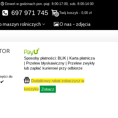
Dzwoń w godzinach pon.-piąt. 8:00-17:00, sob. 8:00-14:00
697 971 745
Twój koszyk
-
0,00 zł
0
o maszyn rolniczych
O nas - zdjęcia
ETOR
Sposoby płatności: BLIK | Karta płatnicza
| Przelew błyskawiczny | Przelew zwykły
lub zapłać kurierowi przy odbiorze
zęści do
Dodatkowy rabat zobaczysz w
 ✔️
koszyku
Zobacz