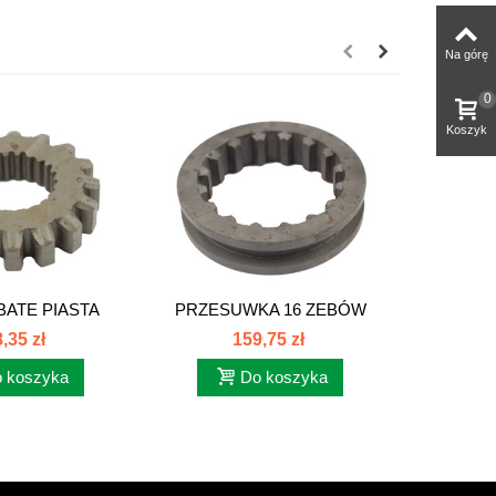
Na górę
0
Koszyk
BATE PIASTA
PRZESUWKA 16 ZEBÓW
OSŁO
 7211...
ZETOR 7211...
CYLIN
,35 zł
159,75 zł
 koszyka
Do koszyka