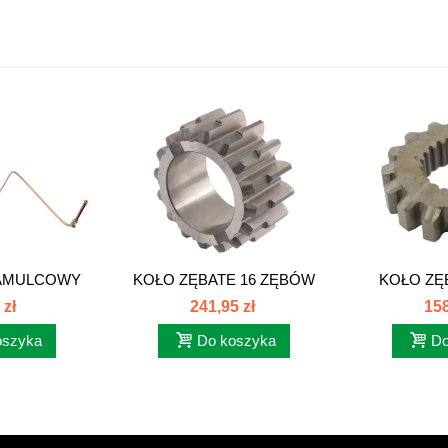
AMULCOWY
KOŁO ZĘBATE 16 ZĘBÓW
KOŁO ZĘ
TOR...
ZETOR 7211...
ZETOR
 zł
241,95 zł
158
oszyka
Do koszyka
Do