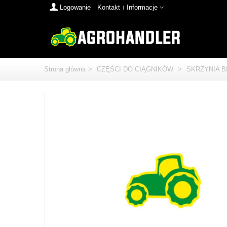
Logowanie
Kontakt
Informacje
Strona główna
>
CZĘŚCI DO CIĄGNIKÓW
>
SKRZYNIA 