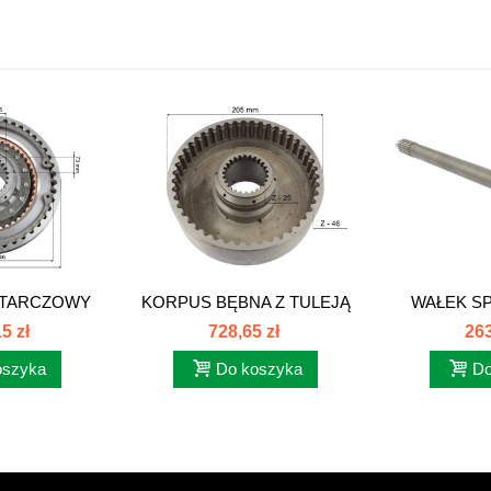
-TARCZOWY
KORPUS BĘBNA Z TULEJĄ
WAŁEK SP
126179
NKPL....
C385 
5 zł
728,65 zł
263
oszyka
Do koszyka
Do