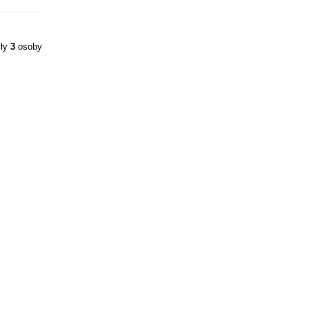
iły
3
osoby