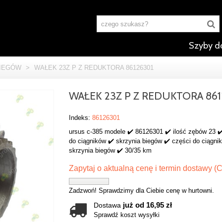
Szyby d
BIEGÓW
>
WAŁEK 23Z P Z REDUKTORA 86126301
WAŁEK 23Z P Z REDUKTORA 861
Indeks:
86126301
ursus c-385 modele ✔️ 86126301 ✔️ ilość zębów 23 ✔
do ciągników ✔️ skrzynia biegów ✔️ części do ciągni
skrzynia biegów ✔️ 30/35 km
Zapytaj o aktualną cenę i termin dostawy (C
Zadzwoń! Sprawdzimy dla Ciebie cenę w hurtowni.
już od 16,95 zł
Dostawa
Sprawdź koszt wysyłki