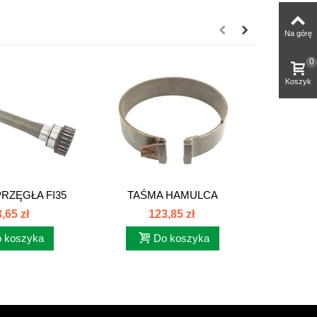
Na górę
0
Koszyk
RZĘGŁA FI35
TAŚMA HAMULCA
PIERŚĆI
86126086
WZMACNIACZA...
,65 zł
123,85 zł
 koszyka
Do koszyka