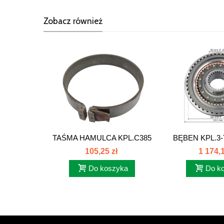
Zobacz również
TAŚMA HAMULCA KPL.C385
BĘBEN KPL.3
86126190
C-385 86
105,25 zł
1 174,1
Do koszyka
Do k