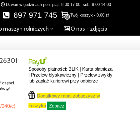
Dzwoń w godzinach pon.-piąt. 8:00-17:00, sob. 8:00-14:00
697 971 745
Twój koszyk
-
0,00 zł
0
o maszyn rolniczych
O nas - zdjęcia
26301
Sposoby płatności: BLIK | Karta płatnicza
| Przelew błyskawiczny | Przelew zwykły
lub zapłać kurierowi przy odbiorze
️ części
ków ✔️
Dodatkowy rabat zobaczysz w
koszyku
Zobacz
/040/c)